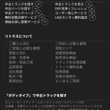
中古トラックを探す
中古トラックを売る
中古パーツを探す
DPF洗浄リフレッシュ
中古トラックリース
ユーザー安心サービス
無料定期点検サービス
LINEカンタン無料査定
車輌お探し提案サービス
リトラスについて
ご購入の流れ
ご売却に必要な書類
ご登録に必要な書類
買取エリア
買取の流れ
高額買取車輌
点検・洗車場
販売済み車輌
架修・架装工場
トラック形状用語集
品質管理
トラック通称名集
会社概要
採用情報
拠点一覧
各拠点連絡先
関連会社
よくあるご質問
「ボディタイプ」で中古トラックを探す
セルフ・セーフティ
アームロールフックロール
クレーン付き
冷凍車・冷凍ウイング
ダンプ
土砂禁ダンプ
平ボディ
キャリアカー
トラクタ