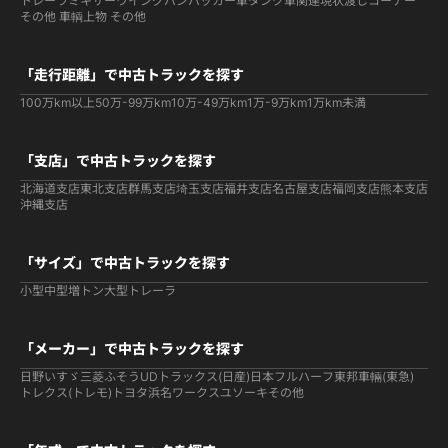
トレーラ
ミキサー
ウイング
バン
パッカー車
タンク車関連
現状渡しコーナー
その他 車輌
上物 その他
「走行距離」で中古トラックを探す
100万km以上
50万-99万km
10万-49万km
1万-9万km
1万km未満
「支店」で中古トラックを探す
北海道支店
東北支店
群馬支店
埼玉支店
福井支店
名古屋支店
福岡支店
熊本支店
沖縄支店
「サイズ」で中古トラックを探す
小型
中型
増トン
大型
トレーラ
「メーカー」で中古トラックを探す
日野
いすゞ
三菱ふそう
UDトラックス(日産)
日本フルハーフ
東邦車輛(東急)
トレクス(トレモ)
トヨタ
浜名ワークス
ユソーキ
その他