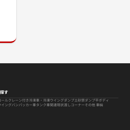
探す
ロール
クレーン付き
冷凍車・冷凍ウイング
ダンプ
土砂禁ダンプ
平ボディ
ウイング
バン
パッカー車
タンク車関連
現状渡しコーナー
その他 車輌