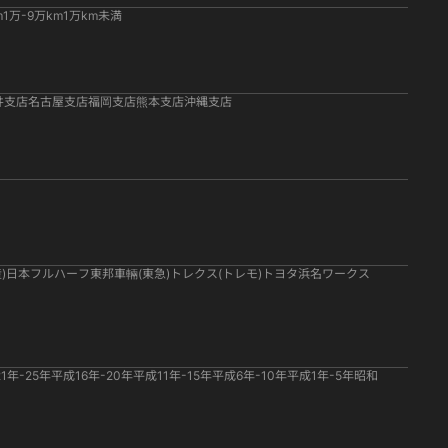
m
1万-9万km
1万km未満
井支店
名古屋支店
福岡支店
熊本支店
沖縄支店
)
日本フルハーフ
東邦車輛(東急)
トレクス(トレモ)
トヨタ
浜名ワークス
1年-25年
平成16年-20年
平成11年-15年
平成6年-10年
平成1年-5年
昭和