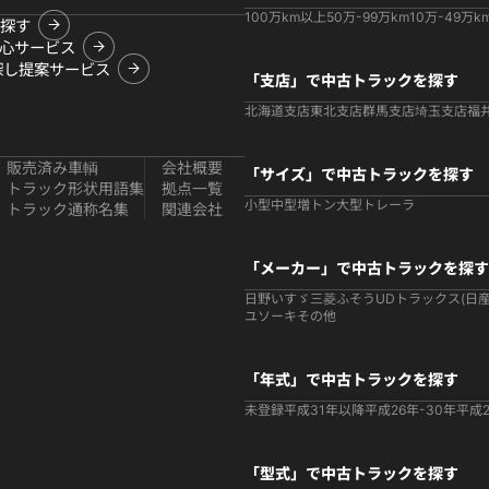
100万km以上
50万-99万km
10万-49万k
探す
心サービス
探し提案サービス
「支店」で中古トラックを探す
北海道支店
東北支店
群馬支店
埼玉支店
福
販売済み車輌
会社概要
「サイズ」で中古トラックを探す
トラック形状用語集
拠点一覧
小型
中型
増トン
大型
トレーラ
トラック通称名集
関連会社
「メーカー」で中古トラックを探す
日野
いすゞ
三菱ふそう
UDトラックス(日産
ユソーキ
その他
「年式」で中古トラックを探す
未登録
平成31年以降
平成26年-30年
平成2
「型式」で中古トラックを探す