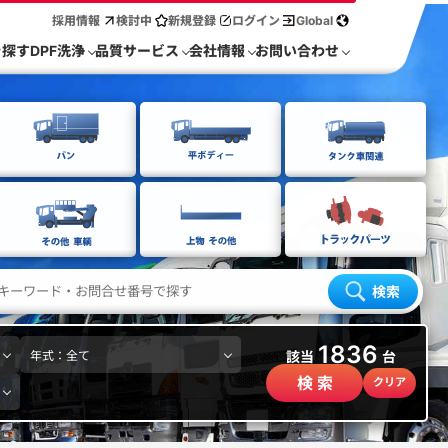
採用情報
検討中
新規登録
ログイン
Global
を探す
DPF洗浄
品質サービス
会社情報
お問い合わせ
検索
1836
該当
台
検 索
クリア