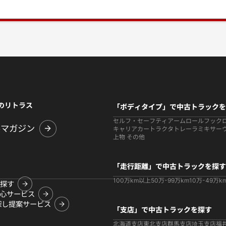
のリトラス
「ボディタイプ」で中古トラックを
セルフ・セーフティ
アームロールフック
ルマガジン
キャリアカー
トラクタ
トレーラ
ミキサー
上物 その他
「走行距離」で中古トラックを探す
100万km以上
50万-99万km
10万-49万k
探す
心サービス
探し提案サービス
「支店」で中古トラックを探す
北海道支店
東北支店
群馬支店
埼玉支店
福