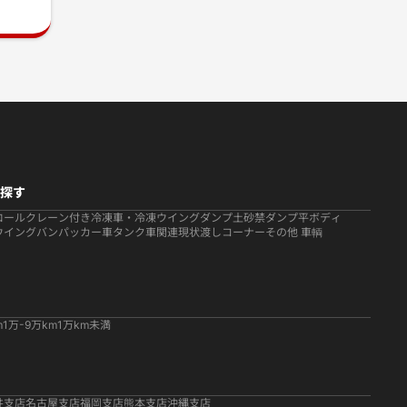
探す
ロール
クレーン付き
冷凍車・冷凍ウイング
ダンプ
土砂禁ダンプ
平ボディ
ウイング
バン
パッカー車
タンク車関連
現状渡しコーナー
その他 車輌
m
1万-9万km
1万km未満
井支店
名古屋支店
福岡支店
熊本支店
沖縄支店