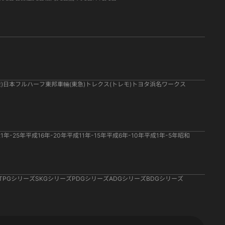
)
日本フルハーフ
東邦車輛(東急)
トレクス(トレモ)
トヨタ
浜名ワークス
1年-25年
平成16年-20年
平成11年-15年
平成6年-10年
平成1年-5年
昭和
TPGシリーズ
SKGシリーズ
PDGシリーズ
ADGシリーズ
BDGシリーズ