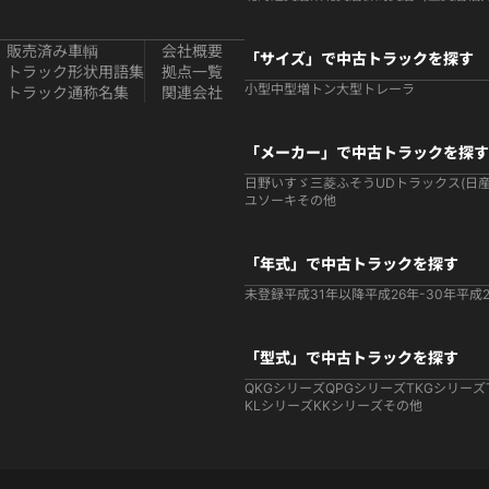
販売済み車輌
会社概要
「サイズ」で中古トラックを探す
トラック形状用語集
拠点一覧
小型
中型
増トン
大型
トレーラ
トラック通称名集
関連会社
「メーカー」で中古トラックを探す
日野
いすゞ
三菱ふそう
UDトラックス(日産
ユソーキ
その他
「年式」で中古トラックを探す
未登録
平成31年以降
平成26年-30年
平成2
「型式」で中古トラックを探す
QKGシリーズ
QPGシリーズ
TKGシリーズ
KLシリーズ
KKシリーズ
その他