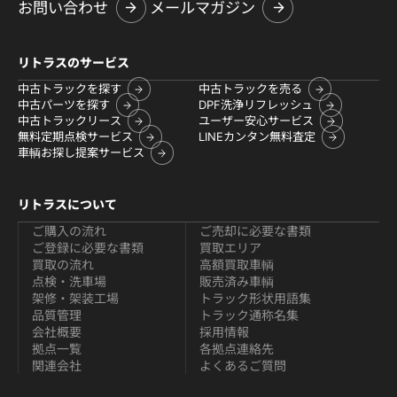
お問い合わせ
メールマガジン
リトラスのサービス
中古トラックを探す
中古トラックを売る
中古パーツを探す
DPF洗浄リフレッシュ
中古トラックリース
ユーザー安心サービス
無料定期点検サービス
LINEカンタン無料査定
車輌お探し提案サービス
リトラスについて
ご購入の流れ
ご売却に必要な書類
ご登録に必要な書類
買取エリア
買取の流れ
高額買取車輌
点検・洗車場
販売済み車輌
架修・架装工場
トラック形状用語集
品質管理
トラック通称名集
会社概要
採用情報
拠点一覧
各拠点連絡先
関連会社
よくあるご質問