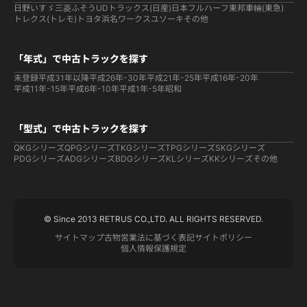
日野
いすゞ
三菱ふそう
UDトラックス(日産)
日本フルハーフ
東邦車輛(東急)
トレクス(トレモ)
トヨタ
浜名ワークス
ユソーキ
その他
「年式」で中古トラックを探す
未登録
平成31年以降
平成26年-30年
平成21年-25年
平成16年-20年
平成11年-15年
平成6年-10年
平成1年-5年
昭和
「型式」で中古トラックを探す
QKGシリーズ
QPGシリーズ
TKGシリーズ
TPGシリーズ
SKGシリーズ
PDGシリーズ
ADGシリーズ
BDGシリーズ
KLシリーズ
KKシリーズ
その他
© Since 2013 RETRUS CO.,LTD. ALL RIGHTS RESERVED.
サイトマップ
古物営業法に基づく表記
サイトポリシー
個人情報保護規定