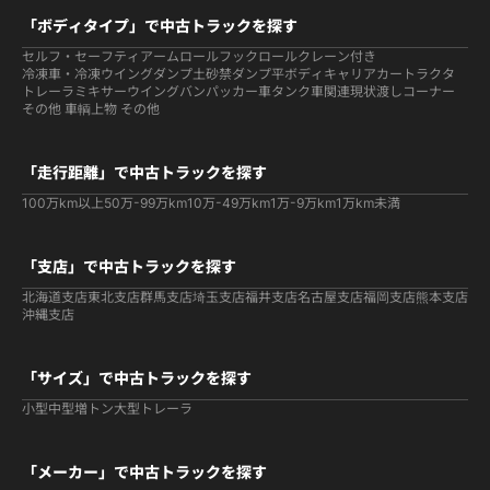
「ボディタイプ」で中古トラックを探す
セルフ・セーフティ
アームロールフックロール
クレーン付き
冷凍車・冷凍ウイング
ダンプ
土砂禁ダンプ
平ボディ
キャリアカー
トラクタ
トレーラ
ミキサー
ウイング
バン
パッカー車
タンク車関連
現状渡しコーナー
その他 車輌
上物 その他
「走行距離」で中古トラックを探す
100万km以上
50万-99万km
10万-49万km
1万-9万km
1万km未満
「支店」で中古トラックを探す
北海道支店
東北支店
群馬支店
埼玉支店
福井支店
名古屋支店
福岡支店
熊本支店
沖縄支店
「サイズ」で中古トラックを探す
小型
中型
増トン
大型
トレーラ
「メーカー」で中古トラックを探す