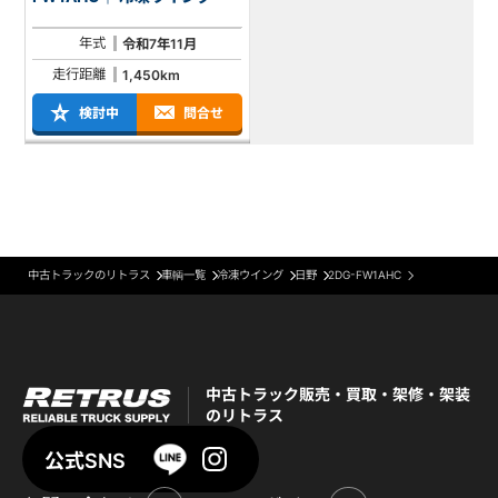
年式
令和7年11月
走行距離
1,450km
検討中
問合せ
中古トラックのリトラス
車輌一覧
冷凍ウイング
日野
2DG-FW1AHC
中古トラック販売・買取・架修・架装
のリトラス
公式SNS