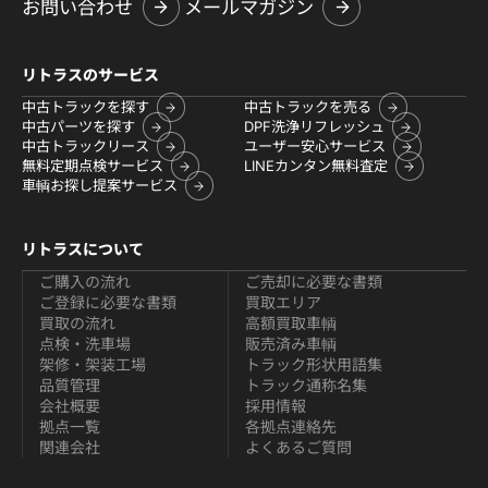
お問い合わせ
メールマガジン
リトラスのサービス
中古トラックを探す
中古トラックを売る
中古パーツを探す
DPF洗浄リフレッシュ
中古トラックリース
ユーザー安心サービス
無料定期点検サービス
LINEカンタン無料査定
車輌お探し提案サービス
リトラスについて
ご購入の流れ
ご売却に必要な書類
ご登録に必要な書類
買取エリア
買取の流れ
高額買取車輌
点検・洗車場
販売済み車輌
架修・架装工場
トラック形状用語集
品質管理
トラック通称名集
会社概要
採用情報
拠点一覧
各拠点連絡先
関連会社
よくあるご質問