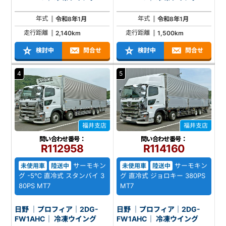
年式
年式
令和8年1月
令和8年1月
走行距離
走行距離
2,140km
1,500km
検討中
問合せ
検討中
問合せ
4
5
福井支店
福井支店
問い合わせ番号：
問い合わせ番号：
R112958
R114160
サーモキン
サーモキン
未使用車
陸送中
未使用車
陸送中
グ -5℃ 直冷式 スタンバイ 3
グ 直冷式 ジョロキー 380PS
80PS MT7
MT7
日野 ｜プロフィア｜2DG-
日野 ｜プロフィア｜2DG-
FW1AHC｜ 冷凍ウイング
FW1AHC｜ 冷凍ウイング