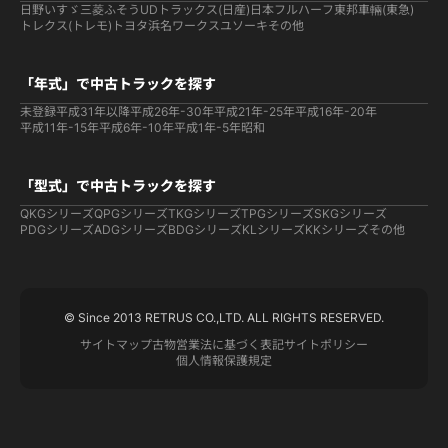
日野
いすゞ
三菱ふそう
UDトラックス(日産)
日本フルハーフ
東邦車輛(東急)
トレクス(トレモ)
トヨタ
浜名ワークス
ユソーキ
その他
「年式」で中古トラックを探す
未登録
平成31年以降
平成26年-30年
平成21年-25年
平成16年-20年
平成11年-15年
平成6年-10年
平成1年-5年
昭和
「型式」で中古トラックを探す
QKGシリーズ
QPGシリーズ
TKGシリーズ
TPGシリーズ
SKGシリーズ
PDGシリーズ
ADGシリーズ
BDGシリーズ
KLシリーズ
KKシリーズ
その他
© Since 2013 RETRUS CO.,LTD. ALL RIGHTS RESERVED.
サイトマップ
古物営業法に基づく表記
サイトポリシー
個人情報保護規定