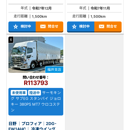
年式
年式
令和7年12月
令和7年11月
走行距離
走行距離
1,500km
1,500km
検討中
問合せ
検討中
問合せ
6
福井支店
問い合わせ番号：
R113793
サーモキン
未使用車
陸送中
グ サブEG スタンバイ ジョロ
キー 380PS MT7 ウロコステ
ン
日野 ｜プロフィア｜2DG-
FW1AHC｜ 冷凍ウイング