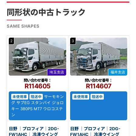
同形状の中古トラック
SAME SHAPES
2
3
埼玉支店
福井支店
問い合わせ番号：
問い合わせ番号：
R114605
R114607
サーモキン
未使用車
陸送中
未使用車
陸送中
グ サブEG スタンバイ ジョロ
キー 380PS MT7 ウロコステ
ン
日野 ｜プロフィア｜2DG-
日野 ｜プロフィア｜2DG-
FW1AHC｜ 冷凍ウイング
FW1AHC｜ 冷凍ウイング