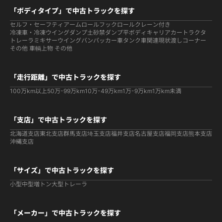
「ボディタイプ」で中古トラックを探す
セルフ・セーフティ
アームロールフックロール
クレーン付き
冷凍車・冷凍ウイング
ダンプ
土砂禁ダンプ
平ボディ
キャリアカー
トラクタ
トレーラ
ミキサー
ウイング
バン
パッカー車
タンク車関連
現状渡しコーナー
その他 車輌
上物 その他
「走行距離」で中古トラックを探す
100万km以上
50万-99万km
10万-49万km
1万-9万km
1万km未満
「支店」で中古トラックを探す
北海道支店
東北支店
群馬支店
埼玉支店
福井支店
名古屋支店
福岡支店
熊本支店
沖縄支店
「サイズ」で中古トラックを探す
小型
中型
増トン
大型
トレーラ
「メーカー」で中古トラックを探す