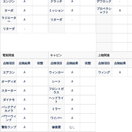
エンジン
A
クラッチ
A
デフロック
-
プロペラシ
ターボ
A
ミッション
A
A
ャフト
ラジエータ
A
リターダ
-
ー
リターダ
-
電装関連
キャビン
上物関連
点検項目
点検結果
状態
点検項目
点検結果
状態
点検項目
点検結果
エアコン
A
ウィンカー
A
ウィング
A
オーディオ
A
シート
A
フロントガ
スターター
A
A
ラス
ヘッドライ
ダイナモ
A
A
ト
バックアイ
A
ミラー
A
カメラ
パワーウィ
A
ワイパー
A
ンド
警告ランプ
A
修復暦
なし