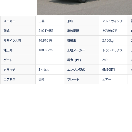
メーカー
三菱
形状
アルミウイング
型式
2KG-FK65F
車検期限
令和9年7月
リサイクル料
10,910 円
積載量
2,100kg
地上高
100.00cm
上物メーカー
トランテックス
ゲート
馬力（PS）
240
クラッチ
3ペダル
エンジン型式
6M60[IT]
エアサス
後輪
ブレーキ
エアー