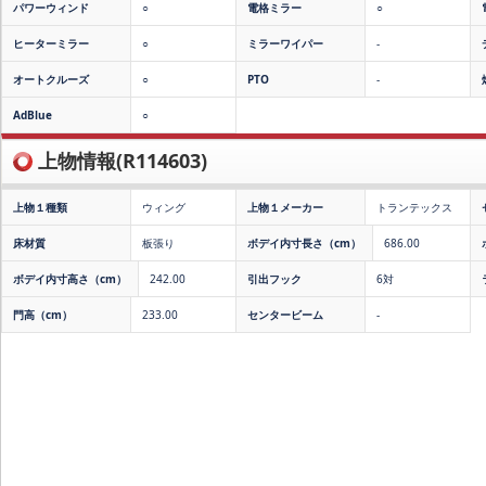
パワーウィンド
○
電格ミラー
○
ヒーターミラー
○
ミラーワイパー
-
オートクルーズ
○
PTO
-
AdBlue
○
上物情報(R114603)
上物１種類
ウィング
上物１メーカー
トランテックス
床材質
板張り
ボデイ内寸長さ（cm）
686.00
ボデイ内寸高さ（cm）
242.00
引出フック
6対
門高（cm）
233.00
センタービーム
-