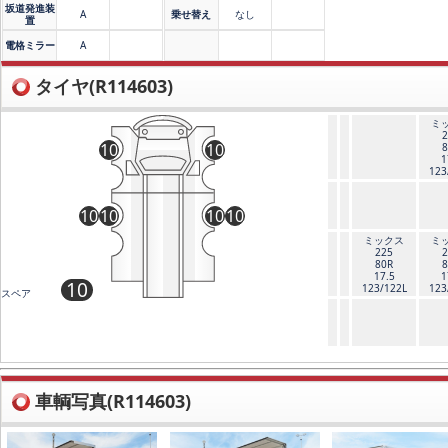
坂道発進装
A
乗せ替え
なし
置
電格ミラー
A
タイヤ(R114603)
ミ
2
10
10
8
1
123
10
10
10
10
ミックス
ミ
225
2
80R
8
17.5
1
10
123/122L
123
スペア
車輌写真(R114603)