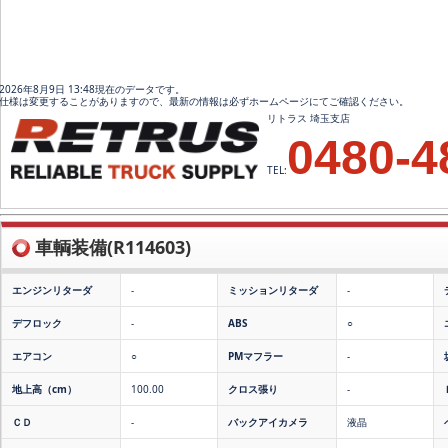
2026年8月9日 13:48現在のデータです。
仕様は変更することがありますので、最新の情報は必ずホームページにてご確認ください。
リトラス 埼玉支店
0480-4
TEL:
車輌装備(R114603)
エンジンリターダ
-
ミッションリターダ
-
デフロック
-
ABS
○
エアコン
○
PMマフラー
-
地上高（cm）
100.00
クロス張り
-
ＣＤ
-
バックアイカメラ
液晶