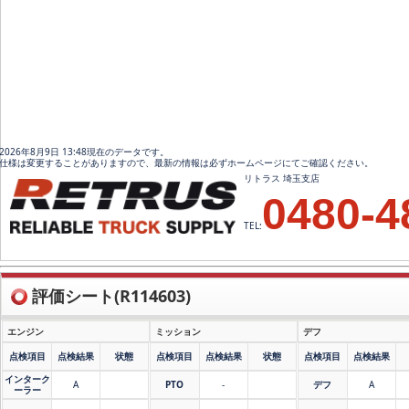
2026年8月9日 13:48現在のデータです。
仕様は変更することがありますので、最新の情報は必ずホームページにてご確認ください。
リトラス 埼玉支店
0480-4
TEL:
評価シート(R114603)
エンジン
ミッション
デフ
点検項目
点検結果
状態
点検項目
点検結果
状態
点検項目
点検結果
インターク
A
PTO
-
デフ
A
ーラー