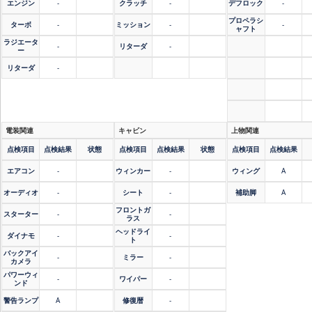
エンジン
-
クラッチ
-
デフロック
-
プロペラシ
ターボ
-
ミッション
-
-
ャフト
ラジエータ
-
リターダ
-
ー
リターダ
-
電装関連
キャビン
上物関連
点検項目
点検結果
状態
点検項目
点検結果
状態
点検項目
点検結果
エアコン
-
ウィンカー
-
ウィング
A
オーディオ
-
シート
-
補助脚
A
フロントガ
スターター
-
-
ラス
ヘッドライ
ダイナモ
-
-
ト
バックアイ
-
ミラー
-
カメラ
パワーウィ
-
ワイパー
-
ンド
警告ランプ
A
修復暦
-