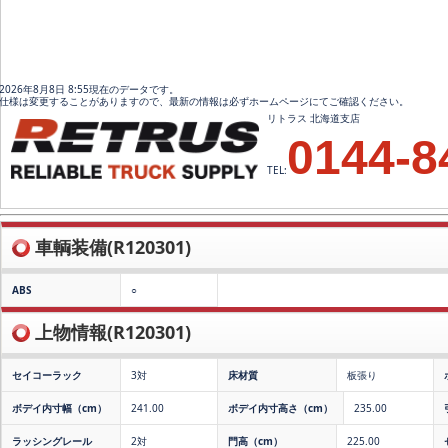
2026年8月8日 8:55現在のデータです。
仕様は変更することがありますので、最新の情報は必ずホームページにてご確認ください。
リトラス 北海道支店
0144-8
TEL:
車輌装備(R120301)
ABS
○
上物情報(R120301)
セイコーラック
3対
床材質
板張り
ボデイ内寸幅（cm）
241.00
ボデイ内寸高さ（cm）
235.00
ラッシングレール
2対
門高（cm）
225.00