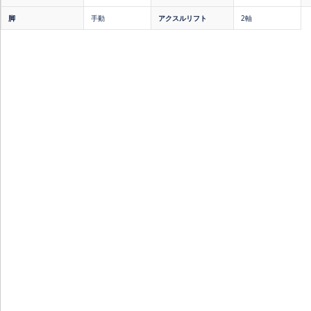
脚
手動
アクスルリフト
2軸