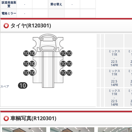
坂道発進装
-
乗せ替え
-
置
電格ミラー
-
タイヤ(R120301)
ミックス
ミ
10
10
10
10
11R
-
22.5
10
10
10
10
14PR
1
ミックス
ミ
10
10
10
10
11R
-
22.5
10
14PR
1
スペア
ミックス
ミ
11R
-
22.5
14PR
1
車輌写真(R120301)