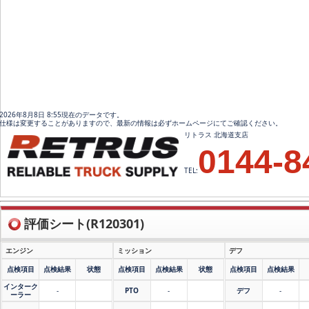
2026年8月8日 8:55現在のデータです。
仕様は変更することがありますので、最新の情報は必ずホームページにてご確認ください。
リトラス 北海道支店
0144-8
TEL:
評価シート(R120301)
エンジン
ミッション
デフ
点検項目
点検結果
状態
点検項目
点検結果
状態
点検項目
点検結果
インターク
-
PTO
-
デフ
-
ーラー