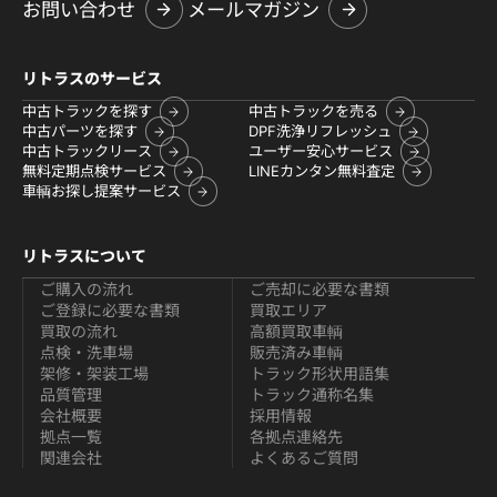
お問い合わせ
メールマガジン
リトラスのサービス
中古トラックを探す
中古トラックを売る
中古パーツを探す
DPF洗浄リフレッシュ
中古トラックリース
ユーザー安心サービス
無料定期点検サービス
LINEカンタン無料査定
車輌お探し提案サービス
リトラスについて
ご購入の流れ
ご売却に必要な書類
ご登録に必要な書類
買取エリア
買取の流れ
高額買取車輌
点検・洗車場
販売済み車輌
架修・架装工場
トラック形状用語集
品質管理
トラック通称名集
会社概要
採用情報
拠点一覧
各拠点連絡先
関連会社
よくあるご質問