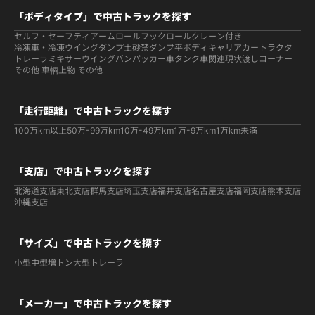
「ボディタイプ」で中古トラックを探す
セルフ・セーフティ
アームロールフックロール
クレーン付き
冷凍車・冷凍ウイング
ダンプ
土砂禁ダンプ
平ボディ
キャリアカー
トラクタ
トレーラ
ミキサー
ウイング
バン
パッカー車
タンク車関連
現状渡しコーナー
その他 車輌
上物 その他
「走行距離」で中古トラックを探す
100万km以上
50万-99万km
10万-49万km
1万-9万km
1万km未満
「支店」で中古トラックを探す
北海道支店
東北支店
群馬支店
埼玉支店
福井支店
名古屋支店
福岡支店
熊本支店
沖縄支店
「サイズ」で中古トラックを探す
小型
中型
増トン
大型
トレーラ
「メーカー」で中古トラックを探す