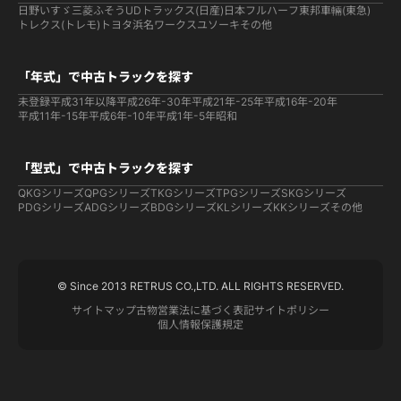
日野
いすゞ
三菱ふそう
UDトラックス(日産)
日本フルハーフ
東邦車輛(東急)
トレクス(トレモ)
トヨタ
浜名ワークス
ユソーキ
その他
「年式」で中古トラックを探す
未登録
平成31年以降
平成26年-30年
平成21年-25年
平成16年-20年
平成11年-15年
平成6年-10年
平成1年-5年
昭和
「型式」で中古トラックを探す
QKGシリーズ
QPGシリーズ
TKGシリーズ
TPGシリーズ
SKGシリーズ
PDGシリーズ
ADGシリーズ
BDGシリーズ
KLシリーズ
KKシリーズ
その他
© Since 2013 RETRUS CO.,LTD. ALL RIGHTS RESERVED.
サイトマップ
古物営業法に基づく表記
サイトポリシー
個人情報保護規定