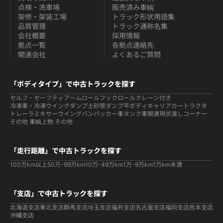
点検・洗車場
販売済み車輌
架修・架装工場
トラック形状用語集
品質管理
トラック通称名集
会社概要
採用情報
拠点一覧
各拠点連絡先
関連会社
よくあるご質問
「ボディタイプ」で中古トラックを探す
セルフ・セーフティ
アームロールフックロール
クレーン付き
冷凍車・冷凍ウイング
ダンプ
土砂禁ダンプ
平ボディ
キャリアカー
トラクタ
トレーラ
ミキサー
ウイング
バン
パッカー車
タンク車関連
現状渡しコーナー
その他 車輌
上物 その他
「走行距離」で中古トラックを探す
100万km以上
50万-99万km
10万-49万km
1万-9万km
1万km未満
「支店」で中古トラックを探す
北海道支店
東北支店
群馬支店
埼玉支店
福井支店
名古屋支店
福岡支店
熊本支店
沖縄支店