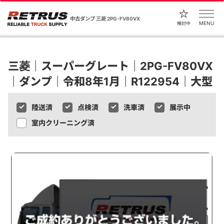
中古ダンプ 三菱 2PG-FV80VX
MENU
検討中
三菱｜スーパーグレート｜2PG-FV80VX
｜ダンプ｜令和8年1月｜R122954｜大型
陸送済
点検済
洗車済
展示中
室内クリーニング済