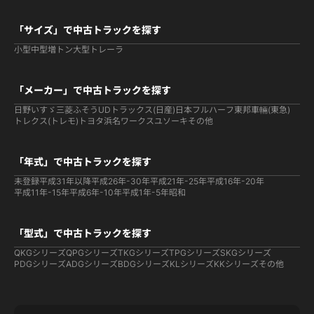
「サイズ」で中古トラックを探す
小型
中型
増トン
大型
トレーラ
「メーカー」で中古トラックを探す
日野
いすゞ
三菱ふそう
UDトラックス(日産)
日本フルハーフ
東邦車輛(東急)
トレクス(トレモ)
トヨタ
浜名ワークス
ユソーキ
その他
「年式」で中古トラックを探す
未登録
平成31年以降
平成26年-30年
平成21年-25年
平成16年-20年
平成11年-15年
平成6年-10年
平成1年-5年
昭和
「型式」で中古トラックを探す
QKGシリーズ
QPGシリーズ
TKGシリーズ
TPGシリーズ
SKGシリーズ
PDGシリーズ
ADGシリーズ
BDGシリーズ
KLシリーズ
KKシリーズ
その他