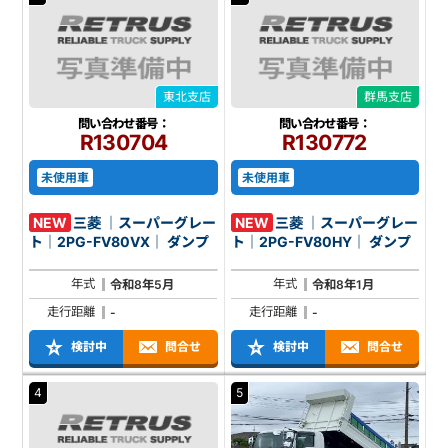
東北支店
群馬支店
問い合わせ番号：
問い合わせ番号：
R130704
R130772
未使用車
未使用車
NEW
三菱 ｜スーパーグレー
NEW
三菱 ｜スーパーグレー
ト｜2PG-FV80VX｜ ダンプ
ト｜2PG-FV80HY｜ ダンプ
年式
年式
令和8年5月
令和8年1月
走行距離
走行距離
-
-
検討中
問合せ
検討中
問合せ
4
5