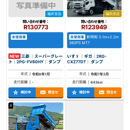
福井支店
福岡支店
問い合わせ番号：
問い合わせ番号：
R130773
R123949
新明和 5.1m×2.2m
未使用車
未使用車
380PS MT7
NEW
三菱 ｜スーパーグレー
いすゞ ｜ギガ｜2RG-
ト｜2PG-FV80HY｜ ダンプ
CXZ77DT｜ ダンプ
年式
年式
令和8年1月
令和7年3月
走行距離
走行距離
-
643km
検討中
問合せ
検討中
問合せ
6