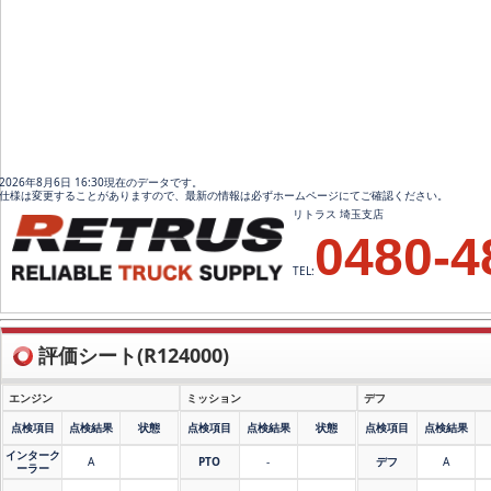
2026年8月6日 16:30現在のデータです。
仕様は変更することがありますので、最新の情報は必ずホームページにてご確認ください。
リトラス 埼玉支店
0480-4
TEL:
評価シート(R124000)
エンジン
ミッション
デフ
点検項目
点検結果
状態
点検項目
点検結果
状態
点検項目
点検結果
インターク
A
PTO
-
デフ
A
ーラー