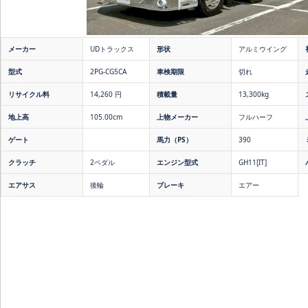
メーカー
UDトラックス
形状
アルミウイング
型式
2PG-CG5CA
車検期限
切れ
リサイクル料
14,260 円
積載量
13,300kg
地上高
105.00cm
上物メーカー
フルハーフ
ゲート
馬力（PS）
390
クラッチ
2ペダル
エンジン型式
GH11[IT]
エアサス
後輪
ブレーキ
エアー