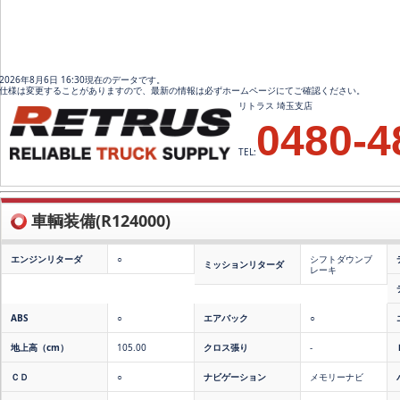
2026年8月6日 16:30現在のデータです。
仕様は変更することがありますので、最新の情報は必ずホームページにてご確認ください。
リトラス 埼玉支店
0480-4
TEL:
車輌装備(R124000)
エンジンリターダ
○
シフトダウンブ
ミッションリターダ
レーキ
ABS
○
エアバック
○
地上高（cm）
105.00
クロス張り
-
ＣＤ
○
ナビゲーション
メモリーナビ