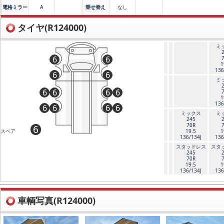
電格ミラー
A
乗せ替え
なし
タイヤ(R124000)
ミ
6
6
1
136
6
6
ミ
6
6
6
6
1
136
6
6
6
6
ミックス
ミ
245
70R
6
19.5
1
スペア
136/134J
136
スタッドレス
スタ
245
70R
19.5
1
136/134J
136
車輌写真(R124000)