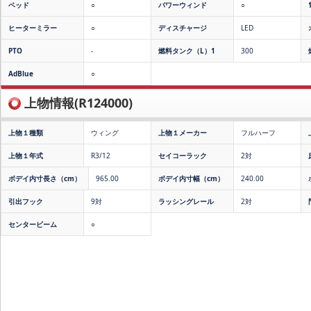
ベッド
○
パワーウィンド
○
ヒーターミラー
○
ディスチャージ
LED
PTO
-
燃料タンク（L）1
300
AdBlue
○
上物情報(R124000)
上物１種類
ウィング
上物１メーカー
フルハーフ
上物１年式
R3/12
セイコーラック
2対
ボデイ内寸長さ（cm）
965.00
ボデイ内寸幅（cm）
240.00
引出フック
9対
ラッシングレール
2対
センタービーム
○