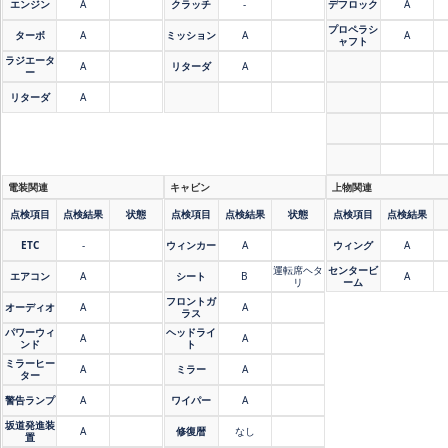
エンジン
A
クラッチ
-
デフロック
A
プロペラシ
ターボ
A
ミッション
A
A
ャフト
ラジエータ
A
リターダ
A
ー
リターダ
A
電装関連
キャビン
上物関連
点検項目
点検結果
状態
点検項目
点検結果
状態
点検項目
点検結果
ETC
-
ウィンカー
A
ウィング
A
運転席ヘタ
センタービ
エアコン
A
シート
B
A
リ
ーム
フロントガ
オーディオ
A
A
ラス
パワーウィ
ヘッドライ
A
A
ンド
ト
ミラーヒー
A
ミラー
A
ター
警告ランプ
A
ワイパー
A
坂道発進装
A
修復暦
なし
置