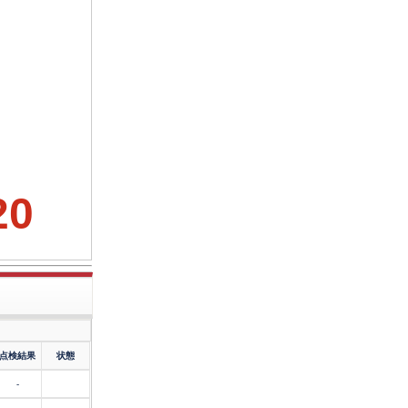
20
点検結果
状態
-