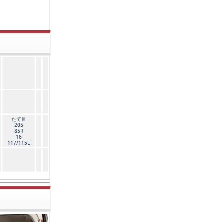
たて目
205
85R
16
117/115L