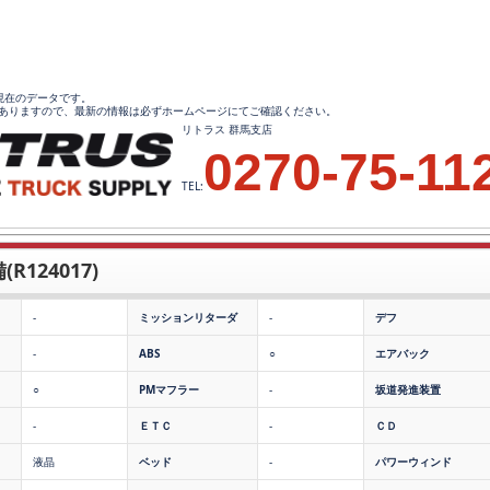
34現在のデータです。
ありますので、最新の情報は必ずホームページにてご確認ください。
リトラス 群馬支店
0270-75-11
TEL:
R124017)
-
ミッションリターダ
-
デフ
-
ABS
○
エアバック
○
PMマフラー
-
坂道発進装置
-
ＥＴＣ
-
ＣＤ
液晶
ベッド
-
パワーウィンド