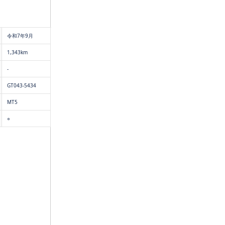
令和7年9月
1,343km
-
GT043-5434
MT5
○