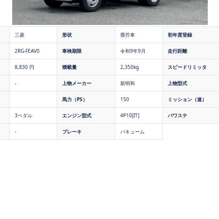
三菱
形状
塵芥車
初年度登録
2RG-FEAV0
車検期限
令和9年9月
走行距離
8,830 円
積載量
2,350kg
スピードリミッタ
-
上物メーカー
新明和
上物型式
馬力（PS）
150
ミッション（速）
3ペダル
エンジン型式
4P10[IT]
パワステ
-
ブレーキ
バキューム