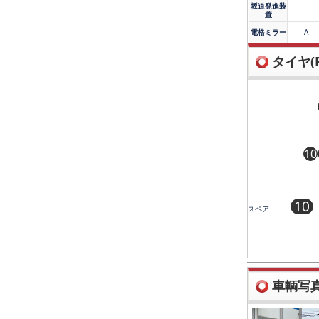
坂道発進装
-
置
電格ミラー
A
タイヤ(R
10
10
スペア
車輌写真(