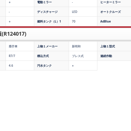
○
電動ミラー
-
ヒーターミラー
-
ディスチャージ
LED
オートクルーズ
○
燃料タンク（L）1
70
AdBlue
R124017)
塵芥車
上物１メーカー
新明和
上物１型式
R7/7
積込方式
プレス式
連続作動
4.6
汚水タンク
○