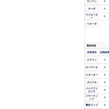
エンジン
A
ターボ
A
ラジエータ
A
ー
リターダ
-
電装関連
点検項目
点検結
エアコン
A
オーディオ
A
スターター
A
ダイナモ
A
バックアイ
A
カメラ
パワーウィ
A
ンド
警告ランプ
A