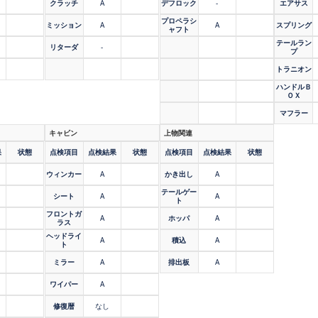
クラッチ
A
デフロック
-
エアサス
プロペラシ
ミッション
A
A
スプリング
ャフト
テールラン
リターダ
-
プ
トラニオン
ハンドルＢ
ＯＸ
マフラー
キャビン
上物関連
果
状態
点検項目
点検結果
状態
点検項目
点検結果
状態
ウィンカー
A
かき出し
A
テールゲー
シート
A
A
ト
フロントガ
A
ホッパ
A
ラス
ヘッドライ
A
積込
A
ト
ミラー
A
排出板
A
ワイパー
A
修復暦
なし