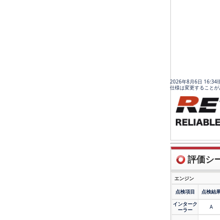
2026年8月6日 16:
仕様は変更することが
評価シート
エンジン
点検項目
点検結
インターク
A
ーラー