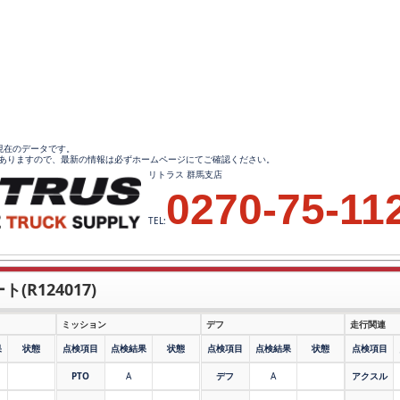
34現在のデータです。
ありますので、最新の情報は必ずホームページにてご確認ください。
リトラス 群馬支店
0270-75-11
TEL:
(R124017)
ミッション
デフ
走行関連
果
状態
点検項目
点検結果
状態
点検項目
点検結果
状態
点検項目
PTO
A
デフ
A
アクスル