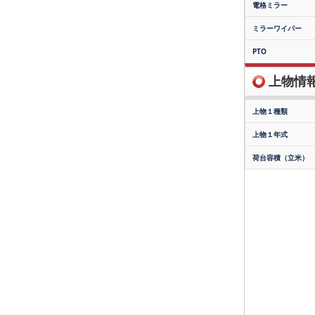
電格ミラー
ミラーワイパー
PTO
上物情報(
上物１種類
上物１年式
荷台容積（立米）