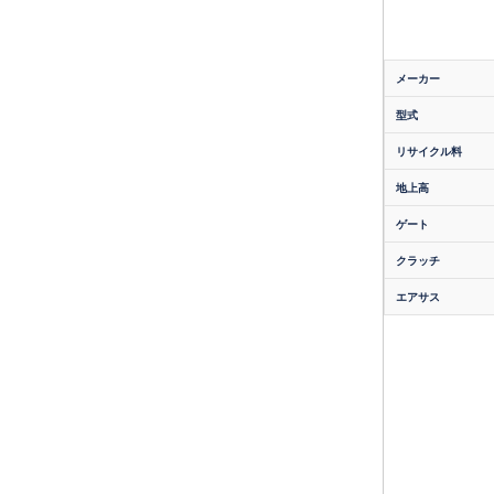
メーカー
型式
リサイクル料
地上高
ゲート
クラッチ
エアサス