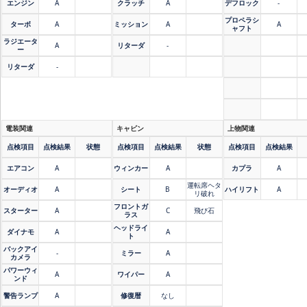
エンジン
A
クラッチ
A
デフロック
-
プロペラシ
ターボ
A
ミッション
A
A
ャフト
ラジエータ
A
リターダ
-
ー
リターダ
-
電装関連
キャビン
上物関連
点検項目
点検結果
状態
点検項目
点検結果
状態
点検項目
点検結果
エアコン
A
ウィンカー
A
カプラ
A
運転席ヘタ
オーディオ
A
シート
B
ハイリフト
A
リ破れ
フロントガ
スターター
A
C
飛び石
ラス
ヘッドライ
ダイナモ
A
A
ト
バックアイ
-
ミラー
A
カメラ
パワーウィ
A
ワイパー
A
ンド
警告ランプ
A
修復暦
なし