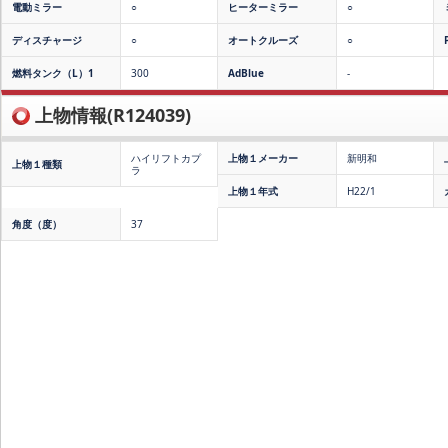
電動ミラー
○
ヒーターミラー
○
ディスチャージ
○
オートクルーズ
○
燃料タンク（L）1
300
AdBlue
-
上物情報(R124039)
ハイリフトカプ
上物１メーカー
新明和
上物１種類
ラ
上物１年式
H22/1
角度（度）
37