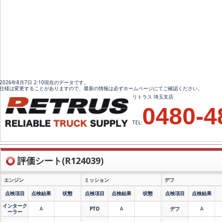
2026年8月7日 2:10現在のデータです。
仕様は変更することがありますので、最新の情報は必ずホームページにてご確認ください。
リトラス 埼玉支店
0480-4
TEL:
評価シート(R124039)
エンジン
ミッション
デフ
点検項目
点検結果
状態
点検項目
点検結果
状態
点検項目
点検結果
インターク
A
PTO
A
デフ
A
ーラー