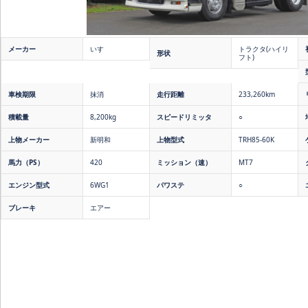
メーカー
いすゞ
トラクタ(ハイリ
形状
フト)
車検期限
抹消
走行距離
233,260km
積載量
8,200kg
スピードリミッタ
○
上物メーカー
新明和
上物型式
TRH85-60K
馬力（PS）
420
ミッション（速）
MT7
エンジン型式
6WG1
パワステ
○
ブレーキ
エアー