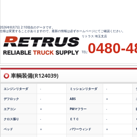
2026年8月7日 2:10現在のデータです。
仕様は変更することがありますので、最新の情報は必ずホームページにてご確認ください。
リトラス 埼玉支店
0480-4
TEL:
車輌装備(R124039)
エンジンリターダ
-
ミッションリターダ
-
デフロック
-
ABS
○
エアコン
○
PMマフラー
-
クロス張り
-
ＥＴＣ
-
ベッド
○
パワーウィンド
○