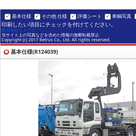
基本仕様
その他 仕様
評価シート
車輌写真
印刷したい項目にチェックを付けてください。
株式会社リトラス
当サイト上の写真などを含めた情報の無断転載禁止
Copyright (c) 2017 Retrus Co., Ltd. All rights reserved.
基本仕様(R124039)