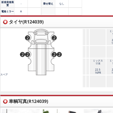
坂道発進装
-
乗せ替え
なし
置
電格ミラー
A
タイヤ(R124039)
ミ
2
2
1
2
2
2
2
ミックス
ミ
11R
22.5
16PR
1
スペア
車輌写真(R124039)