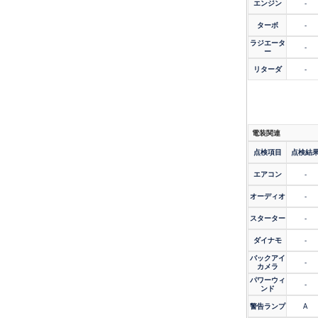
エンジン
-
ターボ
-
ラジエータ
-
ー
リターダ
-
電装関連
点検項目
点検結
エアコン
-
オーディオ
-
スターター
-
ダイナモ
-
バックアイ
-
カメラ
パワーウィ
-
ンド
警告ランプ
A