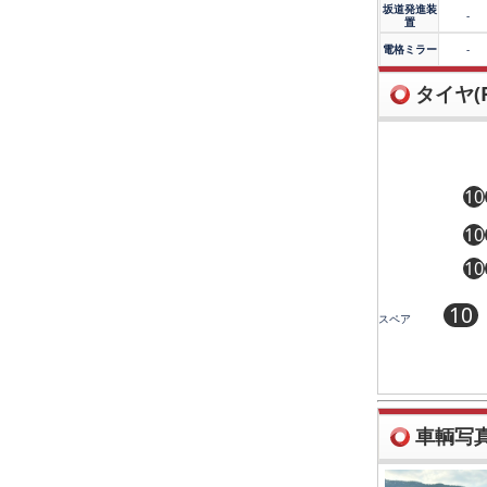
坂道発進装
-
置
電格ミラー
-
タイヤ(R
10
10
10
10
スペア
車輌写真(