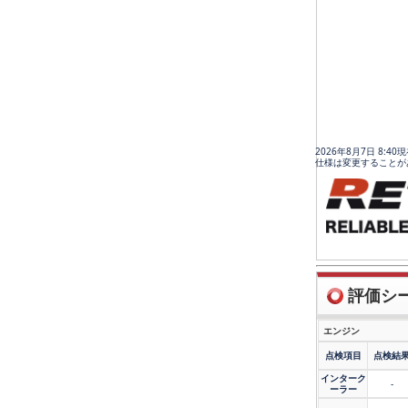
2026年8月7日 8:4
仕様は変更することが
評価シート
エンジン
点検項目
点検結
インターク
-
ーラー