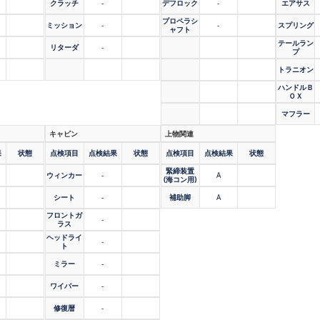
クラッチ
-
デフロック
-
エアサス
プロペラシ
ミッション
-
-
スプリング
ャフト
テールラン
リターダ
-
プ
トラニオン
ハンドルＢ
ＯＸ
マフラー
キャビン
上物関連
果
状態
点検項目
点検結果
状態
点検項目
点検結果
状態
緊締装置
ウィンカー
-
A
(海コン用)
シート
-
補助脚
A
フロントガ
-
ラス
ヘッドライ
-
ト
ミラー
-
ワイパー
-
修復暦
-