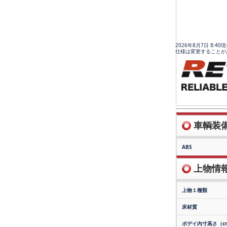
2026年8月7日 8:4
仕様は変更することが
車輌装備(
ABS
上物情報(
上物１種類
床材質
ボデイ内寸高さ（c