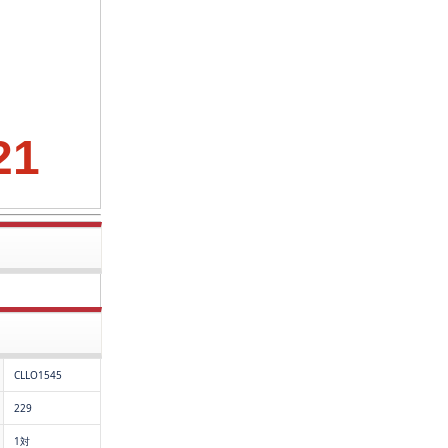
21
CLLO1545
229
1対