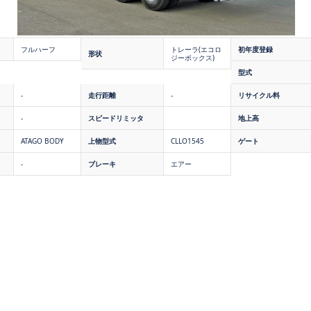
フルハーフ
トレーラ(エコロ
初年度登録
形状
ジーボックス)
型式
-
走行距離
-
リサイクル料
-
スピードリミッタ
地上高
ATAGO BODY
上物型式
CLLO1545
ゲート
-
ブレーキ
エアー