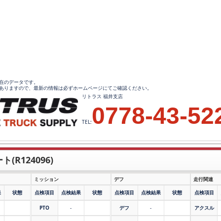
0現在のデータです。
ありますので、最新の情報は必ずホームページにてご確認ください。
リトラス 福井支店
0778-43-52
TEL:
(R124096)
ミッション
デフ
走行関連
果
状態
点検項目
点検結果
状態
点検項目
点検結果
状態
点検項目
PTO
-
デフ
-
アクスル