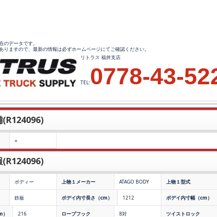
0現在のデータです。
ありますので、最新の情報は必ずホームページにてご確認ください。
リトラス 福井支店
0778-43-52
TEL:
R124096)
○
R124096)
ボディー
上物１メーカー
ATAGO BODY
上物１型式
鉄板
ボデイ内寸長さ（cm）
1212
ボデイ内寸幅（cm）
m）
216
ロープフック
8対
ツイストロック