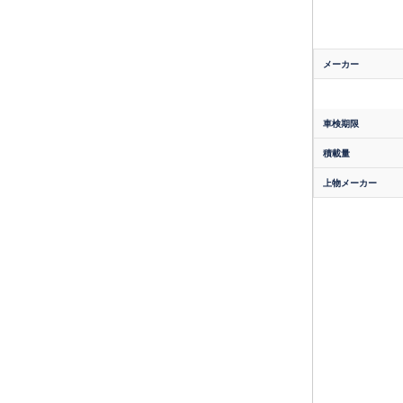
メーカー
車検期限
積載量
上物メーカー