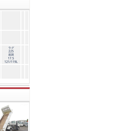
ラグ
225
80R
17.5
121/119L