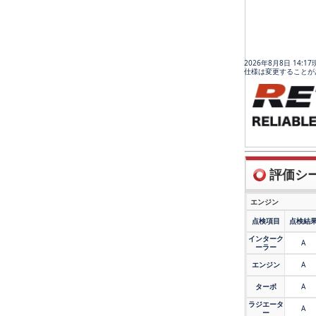
2026年8月8日 14:
仕様は変更することが
評価シート
エンジン
点検項目
点検結
インターク
A
ーラー
エンジン
A
ターボ
A
ラジエータ
A
ー