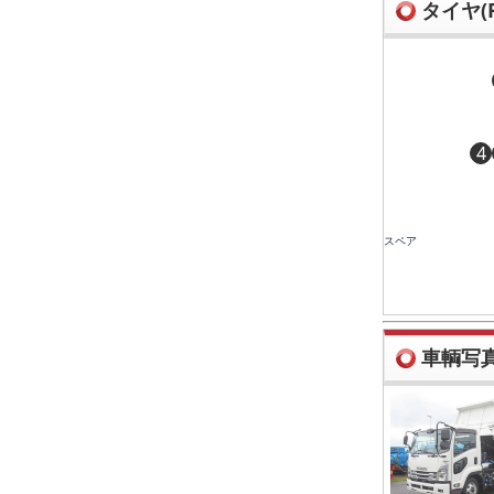
タイヤ(R
4
スペア
車輌写真(