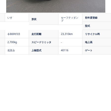
いすゞ
セーフティダン
初年度登録
形状
プ
型式
令和8年9月
走行距離
23,310km
リサイクル料
2,700kg
スピードリミッタ
-
地上高
花見台
上物型式
40116
ゲート