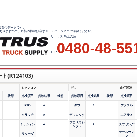
17現在のデータです。
ありますので、最新の情報は必ずホームページにてご確認ください。
リトラス 埼玉支店
0480-48-55
TEL:
(R124103)
ミッション
デフ
走行関連
果
状態
点検項目
点検結果
状態
点検項目
点検結果
状態
点検項目
PTO
A
デフ
A
アクスル
クラッチ
A
デフロック
-
エアサス
プロペラシ
ミッション
A
A
スプリング
ャフト
テールラン
リターダ
-
プ