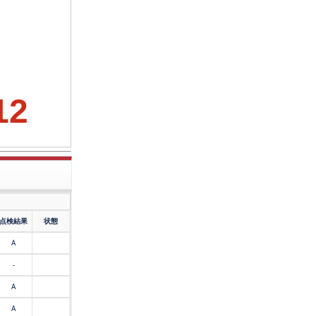
12
点検結果
状態
A
-
A
A