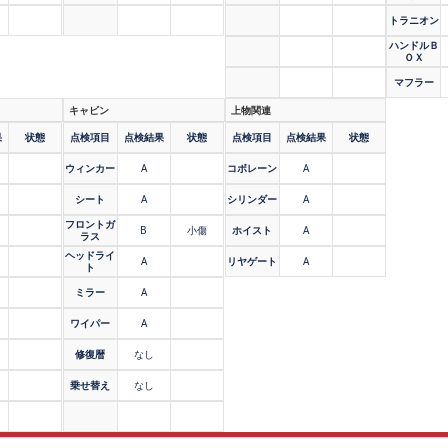
トラニオン
ハンドルＢ
ＯＸ
マフラー
キャビン
上物関連
果
状態
点検項目
点検結果
状態
点検項目
点検結果
状態
ウィンカー
A
コボレーン
A
シート
A
シリンダー
A
フロントガ
B
小傷
ホイスト
A
ラス
ヘッドライ
A
リヤゲート
A
ト
ミラー
A
ワイパー
A
修復暦
なし
乗せ替え
なし