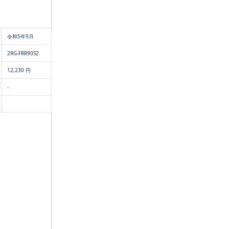
令和5年9月
2RG-FRR90S2
12,230 円
-