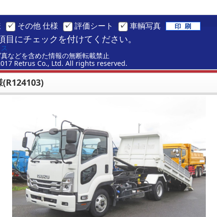
様
その他 仕様
評価シート
車輌写真
項目にチェックを付けてください。
ラス
写真などを含めた情報の無断転載禁止
2017 Retrus Co., Ltd. All rights reserved.
R124103)