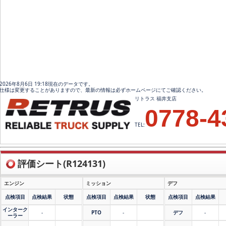
2026年8月6日 19:18現在のデータです。
仕様は変更することがありますので、最新の情報は必ずホームページにてご確認ください。
リトラス 福井支店
0778-4
TEL:
評価シート(R124131)
エンジン
ミッション
デフ
点検項目
点検結果
状態
点検項目
点検結果
状態
点検項目
点検結果
インターク
-
PTO
-
デフ
-
ーラー