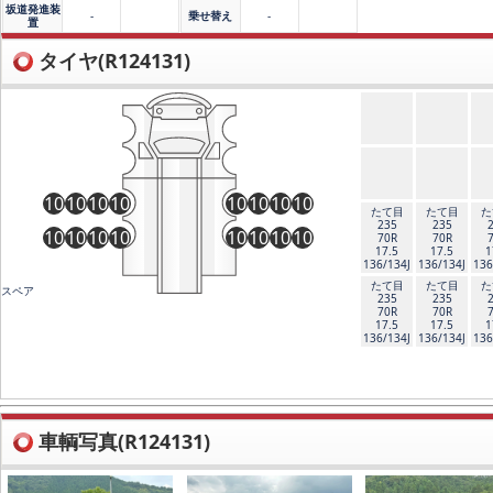
坂道発進装
-
乗せ替え
-
置
タイヤ(R124131)
10
10
10
10
10
10
10
10
たて目
たて目
た
235
235
10
10
10
10
10
10
10
10
70R
70R
17.5
17.5
1
136/134J
136/134J
136
たて目
たて目
た
スペア
235
235
70R
70R
17.5
17.5
1
136/134J
136/134J
136
車輌写真(R124131)