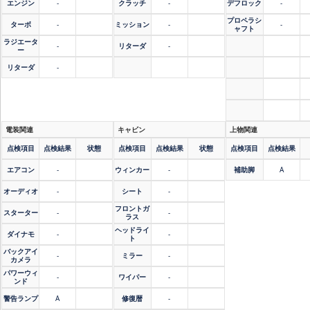
エンジン
-
クラッチ
-
デフロック
-
プロペラシ
ターボ
-
ミッション
-
-
ャフト
ラジエータ
-
リターダ
-
ー
リターダ
-
電装関連
キャビン
上物関連
点検項目
点検結果
状態
点検項目
点検結果
状態
点検項目
点検結果
エアコン
-
ウィンカー
-
補助脚
A
オーディオ
-
シート
-
フロントガ
スターター
-
-
ラス
ヘッドライ
ダイナモ
-
-
ト
バックアイ
-
ミラー
-
カメラ
パワーウィ
-
ワイパー
-
ンド
警告ランプ
A
修復暦
-