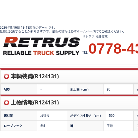
2026年8月6日 19:18現在のデータです。
仕様は変更することがありますので、最新の情報は必ずホームページにてご確認ください。
リトラス 福井支店
0778-4
TEL:
車輌装備(R124131)
ABS
○
地上高（cm）
93
上物情報(R124131)
床材質
板張り
ボデイ内寸長さ（cm）
500
ロープフック
5対
脚
手動