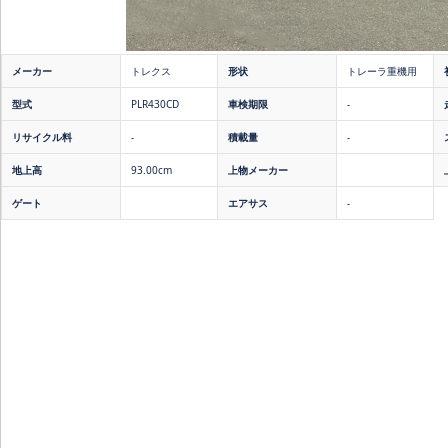
メーカー
トレクス
形状
トレーラ重機用
型式
PLR430CD
車検期限
-
リサイクル料
-
積載量
-
地上高
93.00cm
上物メーカー
ゲート
エアサス
-