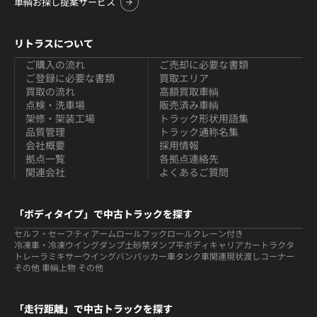
車輌お探し提案サービス
リトラスについて
ご購入の流れ
ご売却に必要な書類
ご登録に必要な書類
買取エリア
買取の流れ
高額買取車輌
点検・洗車場
販売済み車輌
架修・架装工場
トラック形状用語集
品質管理
トラック通称名集
会社概要
採用情報
拠点一覧
各拠点連絡先
関連会社
よくあるご質問
「ボディタイプ」で中古トラックを探す
セルフ・セーフティ
アームロールフックロール
クレーン付き
冷凍車・冷凍ウイング
ダンプ
土砂禁ダンプ
平ボディ
キャリアカー
トラクタ
トレーラ
ミキサー
ウイング
バン
パッカー車
タンク車関連
現状渡しコーナー
その他 車輌
上物 その他
「走行距離」で中古トラックを探す