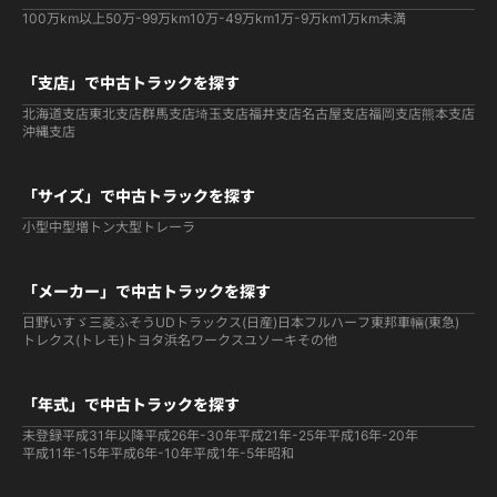
100万km以上
50万-99万km
10万-49万km
1万-9万km
1万km未満
「支店」で中古トラックを探す
北海道支店
東北支店
群馬支店
埼玉支店
福井支店
名古屋支店
福岡支店
熊本支店
沖縄支店
「サイズ」で中古トラックを探す
小型
中型
増トン
大型
トレーラ
「メーカー」で中古トラックを探す
日野
いすゞ
三菱ふそう
UDトラックス(日産)
日本フルハーフ
東邦車輛(東急)
トレクス(トレモ)
トヨタ
浜名ワークス
ユソーキ
その他
「年式」で中古トラックを探す
未登録
平成31年以降
平成26年-30年
平成21年-25年
平成16年-20年
平成11年-15年
平成6年-10年
平成1年-5年
昭和