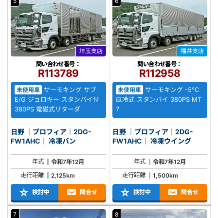
5
6
埼玉支店
福井支店
問い合わせ番号：
問い合わせ番号：
R113789
R112958
サーモキング サブ
サーモキング -5℃
未使用車
未使用車
E/G ジョロキー スタンバイ付
直冷式 スタンバイ 380PS MT
380PS 電磁式リターダ
7
日野 ｜プロフィア｜2DG-
日野 ｜プロフィア｜2DG-
FW1AHC｜ 冷凍バン
FW1AHC｜ 冷凍ウイング
年式
年式
令和7年12月
令和7年12月
走行距離
走行距離
2,125km
1,500km
検討中
問合せ
検討中
問合せ
7
8