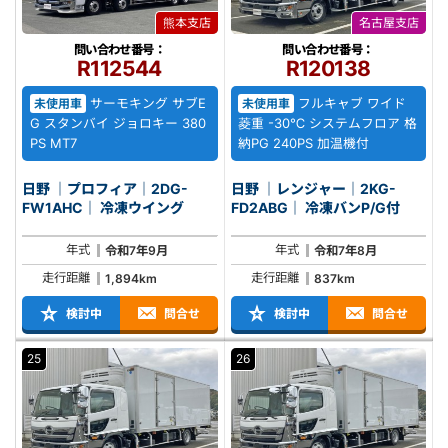
熊本支店
名古屋支店
問い合わせ番号：
問い合わせ番号：
R112544
R120138
サーモキング サブE
フルキャブ ワイド
未使用車
未使用車
G スタンバイ ジョロキー 380
菱重 -30℃ システムフロア 格
PS MT7
納PG 240PS 加温機付
日野 ｜プロフィア｜2DG-
日野 ｜レンジャー｜2KG-
FW1AHC｜ 冷凍ウイング
FD2ABG｜ 冷凍バンP/G付
年式
年式
令和7年9月
令和7年8月
走行距離
走行距離
1,894km
837km
検討中
問合せ
検討中
問合せ
25
26