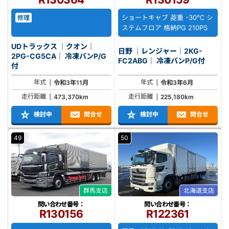
ショートキャブ 菱重 -30℃ シ
修理
ステムフロア 格納PG 210PS
UDトラックス ｜クオン｜
日野 ｜レンジャー｜2KG-
2PG-CG5CA｜ 冷凍バンP/G
FC2ABG｜ 冷凍バンP/G付
付
年式
年式
令和3年11月
令和3年6月
走行距離
走行距離
473,370km
225,180km
検討中
問合せ
検討中
問合せ
49
50
群馬支店
北海道支店
問い合わせ番号：
問い合わせ番号：
R130156
R122361