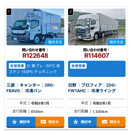
1
2
福井支店
福井支店
問い合わせ番号：
問い合わせ番号：
R122648
R114607
2t 東プレ -30℃ 床
未使用車
未使用車
ステン 150PS デュオニック
三菱 ｜キャンター｜2RG-
日野 ｜プロフィア｜2DG-
FBAV0｜ 冷凍バン
FW1AHC｜ 冷凍ウイング
年式
年式
令和8年1月
令和8年1月
走行距離
走行距離
650km
1,500km
検討中
問合せ
検討中
問合せ