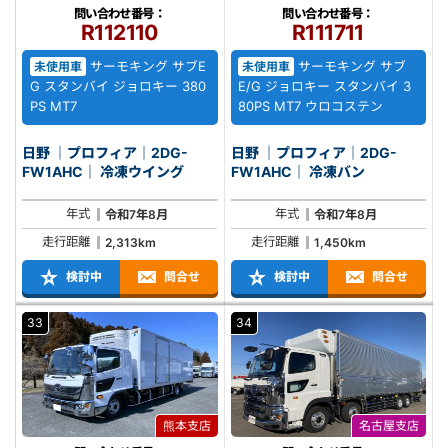
問い合わせ番号：
問い合わせ番号：
R112110
R111711
サーモキング サブE
サーモキング サブ
未使用車
未使用車
G スタンバイ ジョロキー 380
E/G ジョロキー スタンバイ 3
PS MT7
80PS MT7 ウロコステン
日野 ｜プロフィア｜2DG-
日野 ｜プロフィア｜2DG-
FW1AHC｜ 冷凍ウイング
FW1AHC｜ 冷凍バン
年式
年式
令和7年8月
令和7年8月
走行距離
走行距離
2,313km
1,450km
検討中
問合せ
検討中
問合せ
33
34
熊本支店
名古屋支店