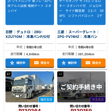
2t ワイドロング 東プレ -30℃
サーモキング サブEG ジョロ
床アルミ縞板 格納ゲート スタ
キー スタンバイ付 ジョロキ
ンバイ
ー サイド観音扉 2エバ 39
4PS シフトパイロット 2デ
フ
日野 ｜デュトロ｜2RG-
三菱 ｜スーパーグレート｜
XZU710M｜ 冷凍バンP/G付
2PG-FV74HZ｜ 冷凍バン
年式
年式
令和5年3月
令和4年9月
走行距離
走行距離
4,648km
391,204km
検討中
問合せ
検討中
問合せ
47
48
ご契約
手続き中
福井支店
埼玉支店
問い合わせ番号：
問い合わせ番号：
R130364
R130159