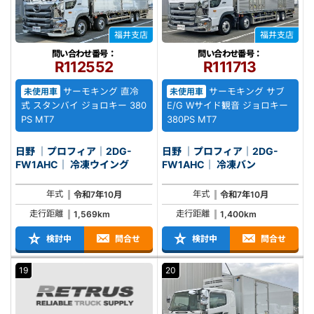
福井支店
福井支店
問い合わせ番号：
問い合わせ番号：
R112552
R111713
サーモキング 直冷
サーモキング サブ
未使用車
未使用車
式 スタンバイ ジョロキー 380
E/G Wサイド観音 ジョロキー
PS MT7
380PS MT7
日野 ｜プロフィア｜2DG-
日野 ｜プロフィア｜2DG-
FW1AHC｜ 冷凍ウイング
FW1AHC｜ 冷凍バン
年式
年式
令和7年10月
令和7年10月
走行距離
走行距離
1,569km
1,400km
検討中
問合せ
検討中
問合せ
19
20