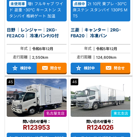
増t フルキャブ ワイ
2t 10尺 東プレ -30℃
未使用車
点検中
ド 菱重 -30℃ キーストン ス
床ステン スタンバイ 130PS M
タンバイ 格納ゲート 加温
T5
日野 ｜レンジャー｜2KG-
三菱 ｜キャンター｜2RG-
FE2ACG｜ 冷凍バンP/G付
FBA20｜ 冷凍バン
年式
年式
令和6年12月
令和5年12月
走行距離
走行距離
2,550km
124,609km
検討中
問合せ
検討中
問合せ
45
46
名古屋支店
東北支店
問い合わせ番号：
問い合わせ番号：
R123953
R124026