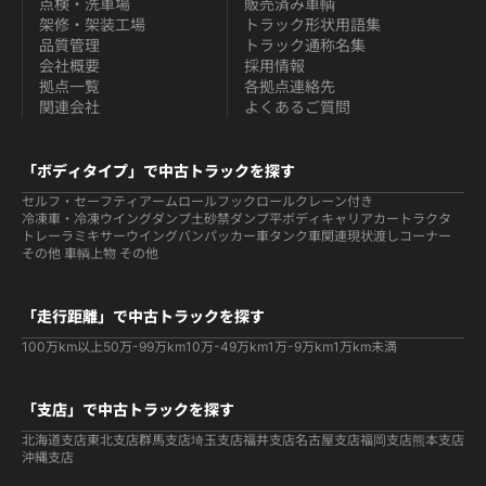
点検・洗車場
販売済み車輌
架修・架装工場
トラック形状用語集
品質管理
トラック通称名集
会社概要
採用情報
拠点一覧
各拠点連絡先
関連会社
よくあるご質問
「ボディタイプ」で中古トラックを探す
セルフ・セーフティ
アームロールフックロール
クレーン付き
冷凍車・冷凍ウイング
ダンプ
土砂禁ダンプ
平ボディ
キャリアカー
トラクタ
トレーラ
ミキサー
ウイング
バン
パッカー車
タンク車関連
現状渡しコーナー
その他 車輌
上物 その他
「走行距離」で中古トラックを探す
100万km以上
50万-99万km
10万-49万km
1万-9万km
1万km未満
「支店」で中古トラックを探す
北海道支店
東北支店
群馬支店
埼玉支店
福井支店
名古屋支店
福岡支店
熊本支店
沖縄支店