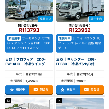
福井支店
福井支店
問い合わせ番号：
問い合わせ番号：
R113793
R123952
サーモキング サブE
3t ワイドロング 東
未使用車
未使用車
G スタンバイ ジョロキー 380
プレ -30℃ 床アルミ縞板 格納
PS MT7 ウロコステン
ゲート
日野 ｜プロフィア｜2DG-
三菱 ｜キャンター｜2RG-
FW1AHC｜ 冷凍ウイング
FEB80｜ 冷凍バンP/G付
年式
年式
令和7年11月
令和7年10月
走行距離
走行距離
1,450km
790km
検討中
問合せ
検討中
問合せ
13
14