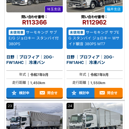
埼玉支店
福井支店
問い合わせ番号：
問い合わせ番号：
R113366
R112962
サーモキング サブ
サーモキング サブE
未使用車
未使用車
E/G ジョロキー スタンバイ付
G スタンバイ ジョロキー Wサ
380PS
イド観音 380PS MT7
日野 ｜プロフィア｜2DG-
日野 ｜プロフィア｜2DG-
FW1AHC｜ 冷凍バン
FW1AHC｜ 冷凍バン
年式
年式
令和7年9月
令和7年9月
走行距離
走行距離
1,450km
1,550km
検討中
問合せ
検討中
問合せ
23
24