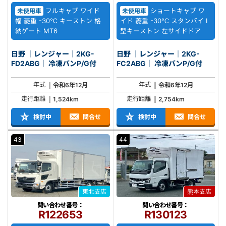
フルキャブ ワイド
ショートキャブ ワ
未使用車
未使用車
幅 菱重 -30℃ キーストン 格
イド 菱重 -30℃ スタンバイ I
納ゲート MT6
型キーストン 左サイドドア
日野 ｜レンジャー｜2KG-
日野 ｜レンジャー｜2KG-
FD2ABG｜ 冷凍バンP/G付
FC2ABG｜ 冷凍バンP/G付
年式
年式
令和6年12月
令和6年12月
走行距離
走行距離
1,524km
2,754km
検討中
問合せ
検討中
問合せ
43
44
東北支店
熊本支店
問い合わせ番号：
問い合わせ番号：
R122653
R130123