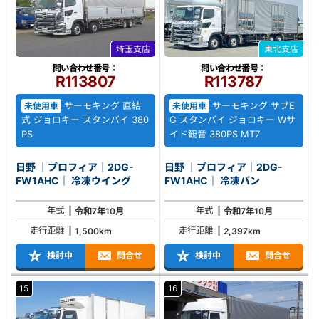
埼玉支店
東北支店
問い合わせ番号：
問い合わせ番号：
R113807
R113787
サーモキング 直結
サーモキング サブE
未使用車
未使用車
式 ジョロキー スタンバイ 380
G スタンバイ ジョロキー Wサ
PS
イド観音 380PS MT7
日野 ｜プロフィア｜2DG-
日野 ｜プロフィア｜2DG-
FW1AHC｜ 冷凍ウイング
FW1AHC｜ 冷凍バン
年式
年式
令和7年10月
令和7年10月
走行距離
走行距離
1,500km
2,397km
検討中
問合せ
検討中
問合せ
15
16