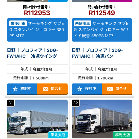
問い合わせ番号：
問い合わせ番号：
R112953
R112549
サーモキング サブE
サーモキング サブE
未使用車
未使用車
G スタンバイ ジョロキー 380
G スタンバイ ジョロキー Wサ
PS MT7
イド観音 380PS MT7
日野 ｜プロフィア｜2DG-
日野 ｜プロフィア｜2DG-
FW1AHC｜ 冷凍ウイング
FW1AHC｜ 冷凍バン
年式
年式
令和7年8月
令和7年8月
走行距離
走行距離
1,500km
1,700km
検討中
問合せ
検討中
問合せ
31
32
東北支店
群馬支店