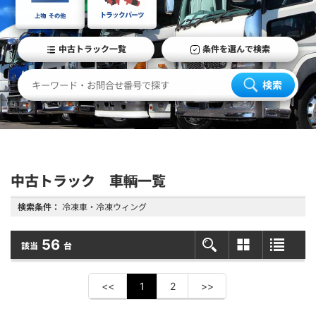
中古トラック一覧
条件を選んで検索
検索
中古トラック 車輌一覧
検索条件：
冷凍車・冷凍ウィング
56
該当
台
<<
1
2
>>