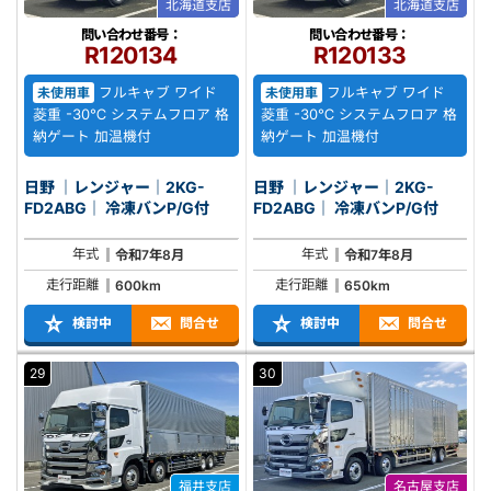
北海道支店
北海道支店
問い合わせ番号：
問い合わせ番号：
R120134
R120133
フルキャブ ワイド
フルキャブ ワイド
未使用車
未使用車
菱重 -30℃ システムフロア 格
菱重 -30℃ システムフロア 格
納ゲート 加温機付
納ゲート 加温機付
日野 ｜レンジャー｜2KG-
日野 ｜レンジャー｜2KG-
FD2ABG｜ 冷凍バンP/G付
FD2ABG｜ 冷凍バンP/G付
年式
年式
令和7年8月
令和7年8月
走行距離
走行距離
600km
650km
検討中
問合せ
検討中
問合せ
29
30
福井支店
名古屋支店