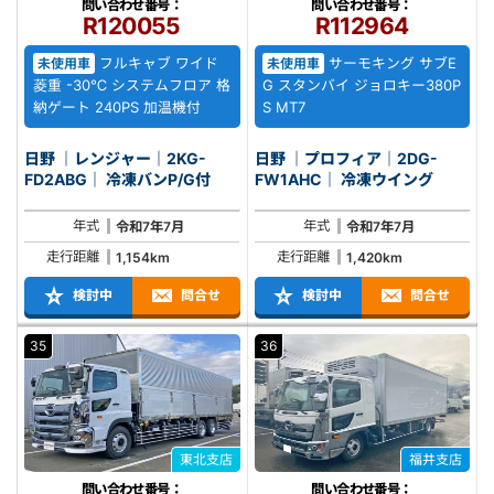
問い合わせ番号：
問い合わせ番号：
R120055
R112964
フルキャブ ワイド
サーモキング サブE
未使用車
未使用車
菱重 -30℃ システムフロア 格
G スタンバイ ジョロキー380P
納ゲート 240PS 加温機付
S MT7
日野 ｜レンジャー｜2KG-
日野 ｜プロフィア｜2DG-
FD2ABG｜ 冷凍バンP/G付
FW1AHC｜ 冷凍ウイング
年式
年式
令和7年7月
令和7年7月
走行距離
走行距離
1,154km
1,420km
検討中
問合せ
検討中
問合せ
35
36
東北支店
福井支店
問い合わせ番号：
問い合わせ番号：