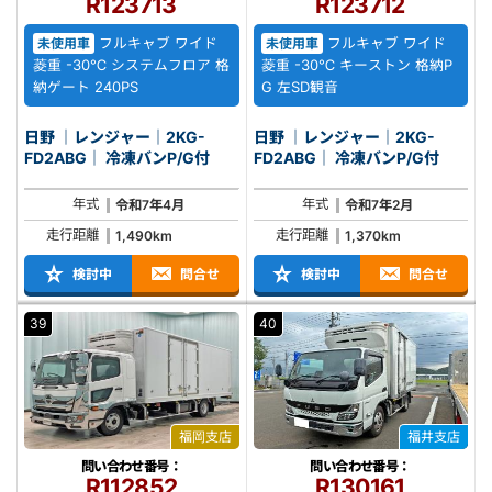
R123713
R123712
フルキャブ ワイド
フルキャブ ワイド
未使用車
未使用車
菱重 -30℃ システムフロア 格
菱重 -30℃ キーストン 格納P
納ゲート 240PS
G 左SD観音
日野 ｜レンジャー｜2KG-
日野 ｜レンジャー｜2KG-
FD2ABG｜ 冷凍バンP/G付
FD2ABG｜ 冷凍バンP/G付
年式
年式
令和7年4月
令和7年2月
走行距離
走行距離
1,490km
1,370km
検討中
問合せ
検討中
問合せ
39
40
福岡支店
福井支店
問い合わせ番号：
問い合わせ番号：
R112852
R130161