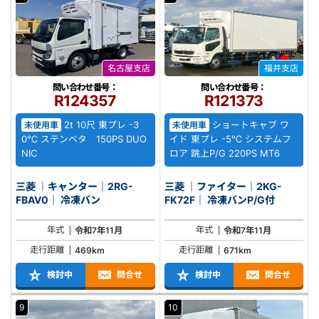
名古屋支店
福井支店
問い合わせ番号：
問い合わせ番号：
R124357
R121373
2t 10尺 東プレ -3
ショートキャブ ワ
未使用車
未使用車
0℃ ステンベタ 150PS DUO
イド 東プレ -5℃ システムフ
NIC
ロア 跳上P/G 220PS MT6
三菱 ｜キャンター｜2RG-
三菱 ｜ファイター｜2KG-
FBAV0｜ 冷凍バン
FK72F｜ 冷凍バンP/G付
年式
年式
令和7年11月
令和7年11月
走行距離
走行距離
469km
671km
検討中
問合せ
検討中
問合せ
9
10