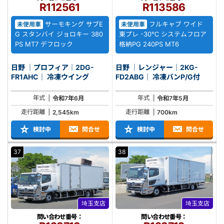
R112561
R113586
サーモキング サブE
フルキャブ ワイド
未使用車
未使用車
G スタンバイ ジョロキー 380
東プレ -30℃ システムフロア
PS MT7 デフロック
格納PG 240PS MT6
日野 ｜プロフィア｜2DG-
日野 ｜レンジャー｜2KG-
FR1AHC｜ 冷凍ウイング
FD2ABG｜ 冷凍バンP/G付
年式
年式
令和7年6月
令和7年5月
走行距離
走行距離
2,545km
700km
検討中
問合せ
検討中
問合せ
37
38
埼玉支店
埼玉支店
問い合わせ番号：
問い合わせ番号：