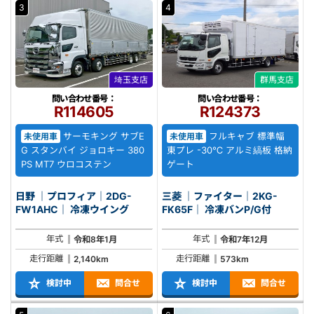
3
4
埼玉支店
群馬支店
問い合わせ番号：
問い合わせ番号：
R114605
R124373
サーモキング サブE
フルキャブ 標準幅
未使用車
未使用車
G スタンバイ ジョロキー 380
東プレ -30℃ アルミ縞板 格納
PS MT7 ウロコステン
ゲート
日野 ｜プロフィア｜2DG-
三菱 ｜ファイター｜2KG-
FW1AHC｜ 冷凍ウイング
FK65F｜ 冷凍バンP/G付
年式
年式
令和8年1月
令和7年12月
走行距離
走行距離
2,140km
573km
検討中
問合せ
検討中
問合せ