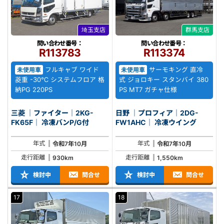
埼玉支店
群馬支店
問い合わせ番号：
問い合わせ番号：
R113783
R113374
フルキャブ ワイド
サーモキング 直冷
未使用車
未使用車
菱重 -30℃ システムフロア 格
式 ジョロキー スタンバイ 380
納PG 220PS
PS MT7 ガチャ仕様
三菱 ｜ファイター｜2KG-
日野 ｜プロフィア｜2DG-
FK65F｜ 冷凍バンP/G付
FW1AHC｜ 冷凍ウイング
年式
年式
令和7年10月
令和7年10月
走行距離
走行距離
930km
1,550km
検討中
問合せ
検討中
問合せ
17
18