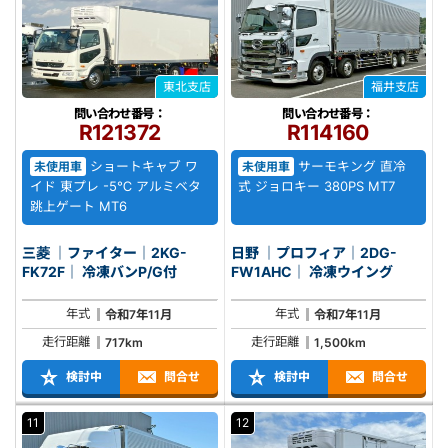
東北支店
福井支店
問い合わせ番号：
問い合わせ番号：
R121372
R114160
ショートキャブ ワ
サーモキング 直冷
未使用車
未使用車
イド 東プレ -5℃ アルミベタ
式 ジョロキー 380PS MT7
跳上ゲート MT6
三菱 ｜ファイター｜2KG-
日野 ｜プロフィア｜2DG-
FK72F｜ 冷凍バンP/G付
FW1AHC｜ 冷凍ウイング
年式
年式
令和7年11月
令和7年11月
走行距離
走行距離
717km
1,500km
検討中
問合せ
検討中
問合せ
11
12