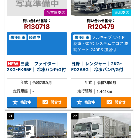
名古屋支店
東北支店
問い合わせ番号：
問い合わせ番号：
R130718
R120479
フルキャブ ワイド
未使用車
陸送中
未使用車
菱重 -30℃ システムフロア 格
納ゲート 240PS 加温付
NEW
三菱 ｜ファイター｜
日野 ｜レンジャー｜2KG-
2KG-FK65F｜ 冷凍バンP/G付
FD2ABG｜ 冷凍バンP/G付
年式
年式
令和7年9月
令和7年9月
走行距離
走行距離
-
1,441km
検討中
問合せ
検討中
問合せ
21
22