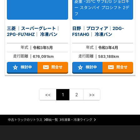
菱重 -35℃ サブE/G ジョロキ
ー スタンバイ プロシフト 2デ
フ
三菱 ｜スーパーグレート｜
日野 ｜プロフィア｜2DG-
2PG-FU74HZ｜ 冷凍バン
FS1AHG｜ 冷凍バン
年式
年式
令和3年5月
令和3年4月
走行距離
走行距離
676,091km
583,188km
検討中
問合せ
検討中
問合せ
<<
1
2
>>
中古トラックのリトラス
車輌一覧
冷凍車・冷凍ウイング