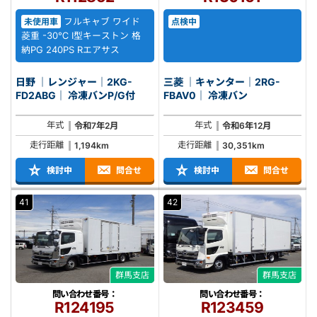
フルキャブ ワイド
未使用車
点検中
菱重 -30℃ I型キーストン 格
納PG 240PS Rエアサス
日野 ｜レンジャー｜2KG-
三菱 ｜キャンター｜2RG-
FD2ABG｜ 冷凍バンP/G付
FBAV0｜ 冷凍バン
年式
年式
令和7年2月
令和6年12月
走行距離
走行距離
1,194km
30,351km
検討中
問合せ
検討中
問合せ
41
42
群馬支店
群馬支店
問い合わせ番号：
問い合わせ番号：
R124195
R123459