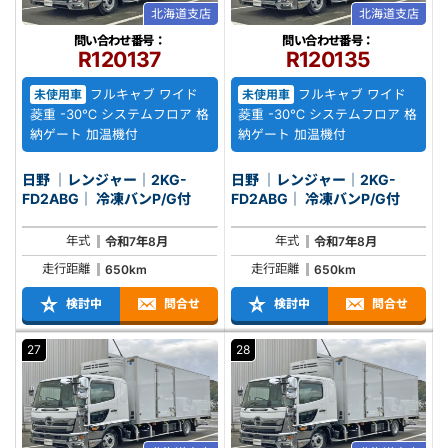
北海道支店
北海道支店
問い合わせ番号：
問い合わせ番号：
R120137
R120135
フルキャブ ワイド
フルキャブ ワイド
未使用車
未使用車
菱重 -30℃ システムフロア 格
菱重 -30℃ システムフロア 格
納ゲート 加温機付
納ゲート 加温機付
日野 ｜レンジャー｜2KG-
日野 ｜レンジャー｜2KG-
FD2ABG｜ 冷凍バンP/G付
FD2ABG｜ 冷凍バンP/G付
年式
年式
令和7年8月
令和7年8月
走行距離
走行距離
650km
650km
検討中
問合せ
検討中
問合せ
27
28