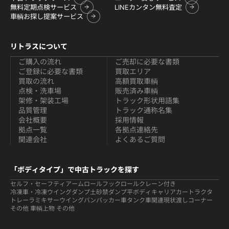
無料定期点検サービス
LINEカンタン無料査定
車輌お探し提案サービス
リトラスについて
ご購入の流れ
ご売却に必要な書類
ご登録に必要な書類
買取エリア
買取の流れ
高額買取車輌
点検・洗車場
販売済み車輌
架修・架装工場
トラック形状用語集
品質管理
トラック通称名集
会社概要
採用情報
拠点一覧
各拠点連絡先
関連会社
よくあるご質問
「ボディタイプ」で中古トラックを探す
セルフ・セーフティ
アームロールフックロール
クレーン付き
冷凍車・冷凍ウイング
ダンプ
土砂禁ダンプ
平ボディ
キャリアカー
トラクタ
トレーラ
ミキサー
ウイング
バン
パッカー車
タンク車関連
現状渡しコーナー
その他 車輌
上物 その他