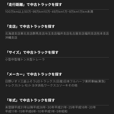
「走行距離」で中古トラックを探す
100万km以上
50万-99万km
10万-49万km
1万-9万km
1万km未満
「支店」で中古トラックを探す
北海道支店
東北支店
群馬支店
埼玉支店
福井支店
名古屋支店
福岡支店
熊本支店
沖縄支店
「サイズ」で中古トラックを探す
小型
中型
増トン
大型
トレーラ
「メーカー」で中古トラックを探す
日野
いすゞ
三菱ふそう
UDトラックス(日産)
日本フルハーフ
東邦車輛(東急)
トレクス(トレモ)
トヨタ
浜名ワークス
ユソーキ
その他
「年式」で中古トラックを探す
未登録
平成31年以降
平成26年-30年
平成21年-25年
平成16年-20年
平成11年-15年
平成6年-10年
平成1年-5年
昭和