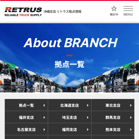
沖縄支店 リトラス拠点情報
MENU
検討中
About BRANCH
拠点一覧
拠点一覧
北海道支店
東北支店
福井支店
埼玉支店
群馬支店
名古屋支店
福岡支店
熊本支店