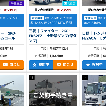
埼玉支店
東北支店
R121973
R123592
号：
問い合わせ番号：
問い合わせ番
フルキャブ MT6
増t フルキャブ 新明
増t 新
未使用車
未使用車
和 12.5立米 240PS MT6 片開
06m 240PS
三菱 ｜ファイター｜2KG-
ー｜2KG-
日野 ｜レンジャ
FK62FZ｜ 土砂禁ダンプ(深ダ
CA｜ アームロール
FE2
ンプ)
和8年1月
令和7年12月
令
年式
年式
50km
1,932km
4
走行距離
走行距離
問合せ
検討中
問合せ
検討中
13
14
ご契約
手続き中