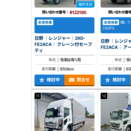
福井支店
R122195
問い合わせ番号：
問い合わせ番
増t 
未使用車
未使用車
240PS
日野 ｜レンジャー｜2KG-
日野 ｜レンジャ
FE2ACA｜ クレーン付セーフ
FE2A
ティ
令和8年1月
令
年式
年式
950km
6
走行距離
走行距離
検討中
問合せ
検討中
11
12