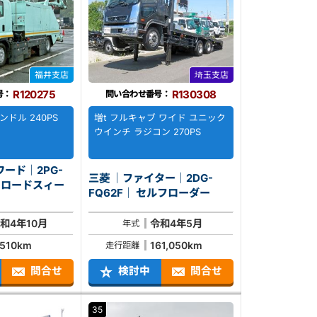
福井支店
埼玉支店
R120275
R130308
号：
問い合わせ番号：
ンドル 240PS
増t フルキャブ ワイド ユニック
ウインチ ラジコン 270PS
ワード｜2PG-
三菱 ｜ファイター｜2DG-
ー
FQ62F｜ セルフローダー
和4年10月
令和4年5月
年式
,510km
161,050km
走行距離
問合せ
検討中
問合せ
35