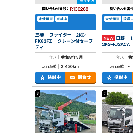
福井支店
R130268
問い合わせ番号：
問い合わせ番
未使用車
点検中
未使用車
陸送
三菱 ｜ファイター｜2KG-
NEW
日野 ｜
FK62FZ｜ クレーン付セーフ
ティ
令和8年5月
令
年式
年式
2,450km
-
走行距離
走行距離
検討中
問合せ
検討中
6
7