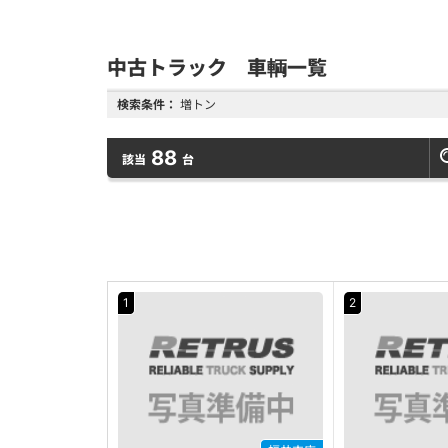
中古トラック 車輌一覧
検索条件：
増トン
88
該当
台
1
2