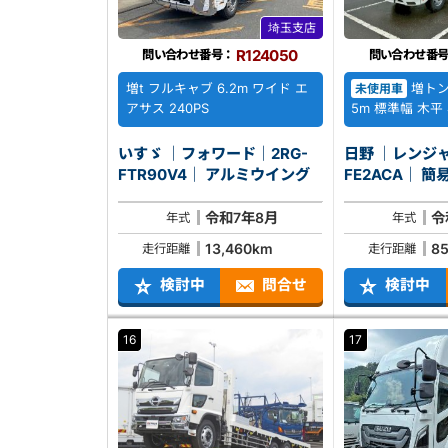
埼玉支店
R124050
問い合わせ番号：
問い合わせ番
増t フルキャブ 6.2m ワイド エ
増トン
未使用車
アサス 240PS
5m 標準幅 木平
いすゞ ｜フォワード｜2RG-
日野 ｜レンジャ
FTR90V4｜ アルミウイング
FE2
令和7年8月
令
年式
年式
13,460km
8
走行距離
走行距離
検討中
問合せ
検討中
16
17