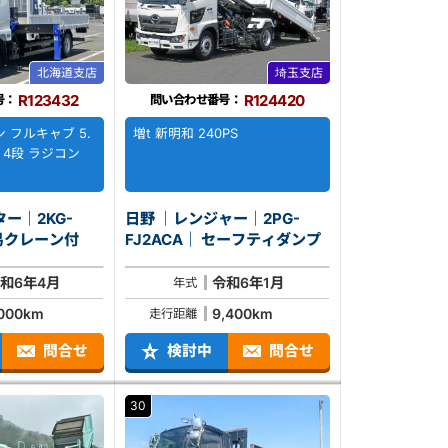
北海道支店
埼玉支店
R123432
R124420
号：
問い合わせ番号：
 フルキャブ 5.
増t 新明和 240PS
 4段 ラジコン
ー｜2KG-
日野 ｜レンジャー｜2PG-
2FZ｜ 簡易クレーン付
FJ2ACA｜ セーフティダンプ
和6年4月
令和6年1月
年式
,000km
9,400km
走行距離
問合せ
検討中
問合せ
30