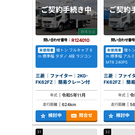
ご契約
手続き中
ご契約
群馬支店
R124010
問い合わせ番号：
問い合わせ番号
増トン フルキャブ 6
増トン
未使用車
未使用車
m 標準幅 タダノ 4段 ラジコン
m 標準幅 アルミ
MT6 240PS
三菱 ｜ファイター｜2KG-
三菱 ｜ファイタ
FK62FZ｜ 簡易クレーン付
FK62
令和5年11月
令
年式
年式
624km
5
走行距離
走行距離
検討中
問合せ
検討中
31
32