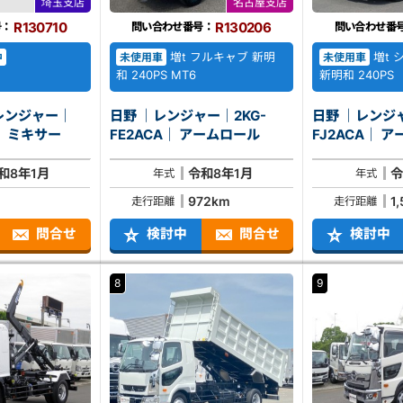
埼玉支店
名古屋支店
R130710
R130206
号：
問い合わせ番号：
問い合わせ番
増t フルキャブ 新明
増t 
中
未使用車
未使用車
和 240PS MT6
新明和 240PS
レンジャー｜
日野 ｜レンジャー｜2KG-
日野 ｜レンジャ
2KG-FJ2ACA｜ ミキサー
FE2ACA｜ アームロール
FJ2
和8年1月
令和8年1月
令
年式
年式
972km
1
走行距離
走行距離
問合せ
検討中
問合せ
検討中
8
9