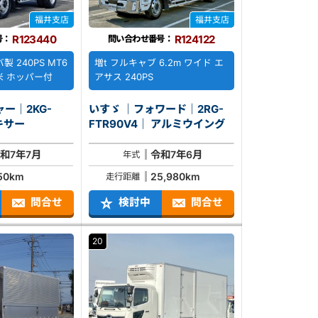
福井支店
福井支店
R123440
R124122
号：
問い合わせ番号：
製 240PS MT6
増t フルキャブ 6.2m ワイド エ
米 ホッパー付
アサス 240PS
ー｜2KG-
いすゞ ｜フォワード｜2RG-
CA｜ ミキサー
FTR90V4｜ アルミウイング
和7年7月
令和7年6月
年式
50km
25,980km
走行距離
問合せ
検討中
問合せ
20