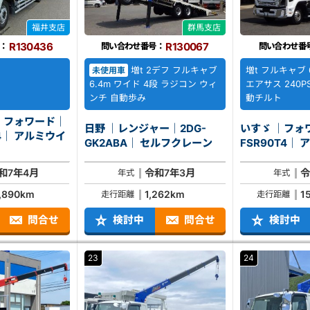
福井支店
群馬支店
R130436
R130067
：
問い合わせ番号：
問い合わせ番
増t 2デフ フルキャブ
増t フルキャブ 
未使用車
6.4m ワイド 4段 ラジコン ウィ
エアサス 240P
ンチ 自動歩み
動チルト
｜フォワード｜
日野 ｜レンジャー｜2DG-
いすゞ ｜フォ
ミウイ
GK2ABA｜ セルフクレーン
FS
和7年4月
令和7年3月
令
年式
年式
,890km
1,262km
1
走行距離
走行距離
問合せ
検討中
問合せ
検討中
23
24