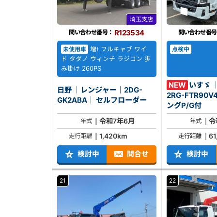
埼玉支店
R123534
問い合わせ番号：
問い合わせ番号
増t フルキャブ ワイ
未使用車
点検中
ド タダノ ウィンチ ラジコン 歩
み掛け 260PS
NEW
いすゞ 
日野 ｜レンジャー｜2DG-
2RG-FTR90V4｜ アル
GK2ABA｜ セルフローダー
ングP/G付
令和7年6月
令
年式
年式
1,420km
61
走行距離
走行距離
検討中
問合せ
検討中
21
22