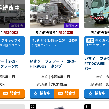
手続き中
埼玉支店
埼玉支店
R124008
R124329
：
問い合わせ番号：
問い合わせ番
 フルキャブ 6
増t 新明和 3.45m×2.07m 240P
豊和 左ハ
塗装
B 4段ラジコン
S 電動コボレーン
A/T エアサス
いすゞ ｜フォ
ー｜2KG-
いすゞ ｜フォワード｜2RG-
FTR90V2改｜ ロードスィ
FZ｜ 簡易クレーン付
FTR90U2｜ ダンプ
パー
和5年11月
令和4年11月
令
年式
年式
60km
79,310km
3
走行距離
走行距離
問合せ
検討中
問合せ
検討中
33
34