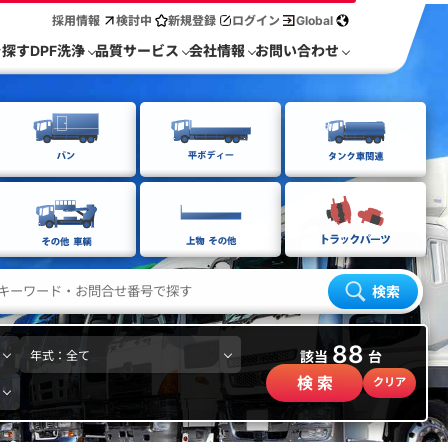
採用情報
検討中
新規登録
ログイン
Global
を探す
DPF洗浄
品質サービス
会社情報
お問い合わせ
検索
88
該当
台
検 索
クリア