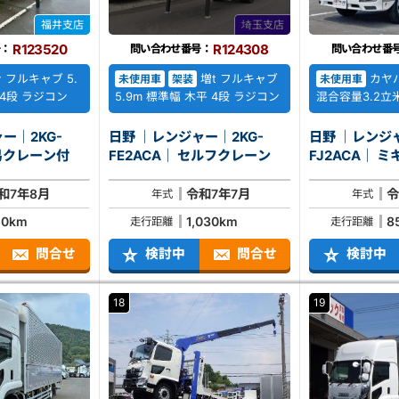
福井支店
埼玉支店
R123520
R124308
号：
問い合わせ番号：
問い合わせ番
 フルキャブ 5.
増t フルキャブ
カヤバ
未使用車
架装
未使用車
 4段 ラジコン
5.9m 標準幅 木平 4段 ラジコン
混合容量3.2立
ー｜2KG-
日野 ｜レンジャー｜2KG-
日野 ｜レンジャ
ACA｜ 簡易クレーン付
FE2ACA｜ セルフクレーン
FJ2A
和7年8月
令和7年7月
令
年式
年式
50km
1,030km
8
走行距離
走行距離
問合せ
検討中
問合せ
検討中
18
19