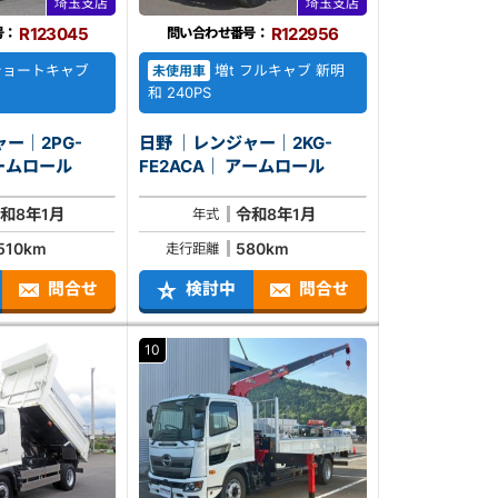
埼玉支店
埼玉支店
R123045
R122956
号：
問い合わせ番号：
ショートキャブ
増t フルキャブ 新明
未使用車
和 240PS
ー｜2PG-
日野 ｜レンジャー｜2KG-
ACA｜ アームロール
FE2ACA｜ アームロール
和8年1月
令和8年1月
年式
,510km
580km
走行距離
問合せ
検討中
問合せ
10