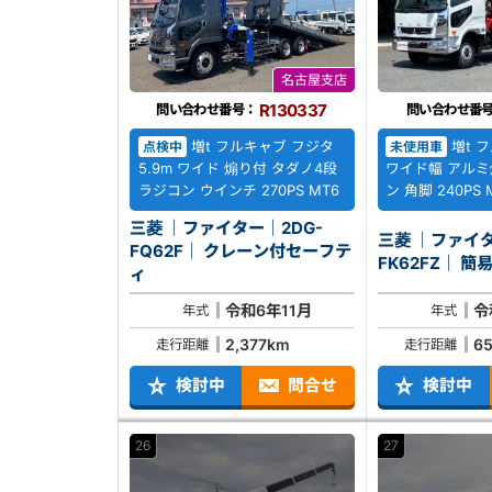
名古屋支店
R130337
問い合わせ番号：
問い合わせ番
増t フルキャブ フジタ
増t フ
点検中
未使用車
5.9m ワイド 煽り付 タダノ4段
ワイド幅 アルミ
ラジコン ウインチ 270PS MT6
ン 角脚 240PS 
三菱 ｜ファイター｜2DG-
三菱 ｜ファイタ
FQ62F｜ クレーン付セーフテ
FK62
ィ
令和6年11月
令
年式
年式
2,377km
6
走行距離
走行距離
検討中
問合せ
検討中
26
27