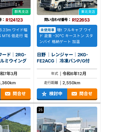
群馬支店
東北支店
R124123
R122653
号：
問い合わせ番号：
6.23m ワイド幅
増t フルキャブ ワイ
未使用車
S MT6 低走行 電
ド 菱重 -30℃ キーストン スタ
ンバイ 格納ゲート 加温
ワード｜2RG-
日野 ｜レンジャー｜2KG-
R90T4｜ アルミウイング
FE2ACG｜ 冷凍バンP/G付
和7年3月
令和6年12月
年式
5,360km
2,550km
走行距離
問合せ
検討中
問合せ
25