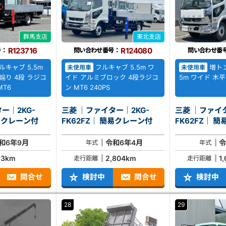
群馬支店
東北支店
R123716
R124080
号：
問い合わせ番号：
問い合わせ番
ルキャブ 5.5m
フルキャブ 5.5m ワ
増トン
未使用車
未使用車
煽り 4段 ラジコ
イド アルミブロック 4段ラジコ
5m ワイド 木平
MT6
ン MT6 240PS
ー｜2KG-
三菱 ｜ファイター｜2KG-
三菱 ｜ファイタ
FZ｜ 簡易クレーン付
FK62FZ｜ 簡易クレーン付
FK6
和6年9月
令和6年4月
令
年式
年式
53km
2,804km
1
走行距離
走行距離
問合せ
検討中
問合せ
検討中
28
29