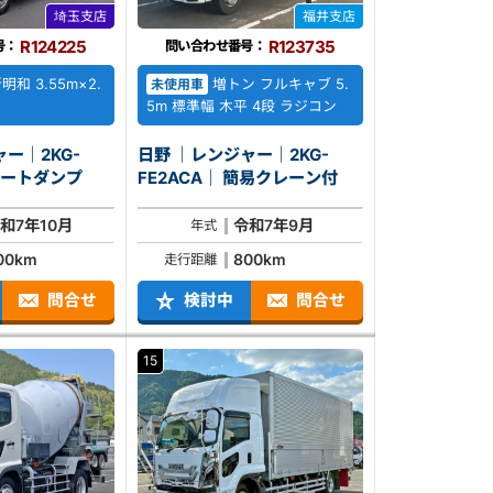
埼玉支店
福井支店
R124225
R123735
号：
問い合わせ番号：
明和 3.55m×2.
増トン フルキャブ 5.
未使用車
5m 標準幅 木平 4段 ラジコン
ー｜2KG-
日野 ｜レンジャー｜2KG-
ACA｜ Lゲートダンプ
FE2ACA｜ 簡易クレーン付
和7年10月
令和7年9月
年式
00km
800km
走行距離
問合せ
検討中
問合せ
15