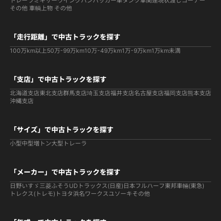
トレーラ
ミキサー
ウイング
バン
パッカー車
タンク車関連
現状渡しコーナー
その他 車輌
上物 その他
「走行距離」で中古トラックを探す
100万km以上
50万-99万km
10万-49万km
1万-9万km
1万km未満
「支店」で中古トラックを探す
北海道支店
東北支店
群馬支店
埼玉支店
福井支店
名古屋支店
福岡支店
熊本支店
沖縄支店
「サイズ」で中古トラックを探す
小型
中型
増トン
大型
トレーラ
「メーカー」で中古トラックを探す
日野
いすゞ
三菱ふそう
UDトラックス(日産)
日本フルハーフ
東邦車輛(東急)
トレクス(トレモ)
トヨタ
浜名ワークス
ユソーキ
その他