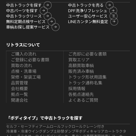
中古トラックを探す
中古トラックを売る
中古パーツを探す
DPF洗浄リフレッシュ
中古トラックリース
ユーザー安心サービス
無料定期点検サービス
LINEカンタン無料査定
車輌お探し提案サービス
リトラスについて
ご購入の流れ
ご売却に必要な書類
ご登録に必要な書類
買取エリア
買取の流れ
高額買取車輌
点検・洗車場
販売済み車輌
架修・架装工場
トラック形状用語集
品質管理
トラック通称名集
会社概要
採用情報
拠点一覧
各拠点連絡先
関連会社
よくあるご質問
「ボディタイプ」で中古トラックを探す
セルフ・セーフティ
アームロールフックロール
クレーン付き
冷凍車・冷凍ウイング
ダンプ
土砂禁ダンプ
平ボディ
キャリアカー
トラクタ