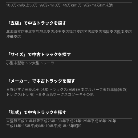
100万km以上
50万-99万km
10万-49万km
1万-9万km
1万km未満
「支店」で中古トラックを探す
北海道支店
東北支店
群馬支店
埼玉支店
福井支店
名古屋支店
福岡支店
熊本支店
沖縄支店
「サイズ」で中古トラックを探す
小型
中型
増トン
大型
トレーラ
「メーカー」で中古トラックを探す
日野
いすゞ
三菱ふそう
UDトラックス(日産)
日本フルハーフ
東邦車輛(東急)
トレクス(トレモ)
トヨタ
浜名ワークス
ユソーキ
その他
「年式」で中古トラックを探す
未登録
平成31年以降
平成26年-30年
平成21年-25年
平成16年-20年
平成11年-15年
平成6年-10年
平成1年-5年
昭和