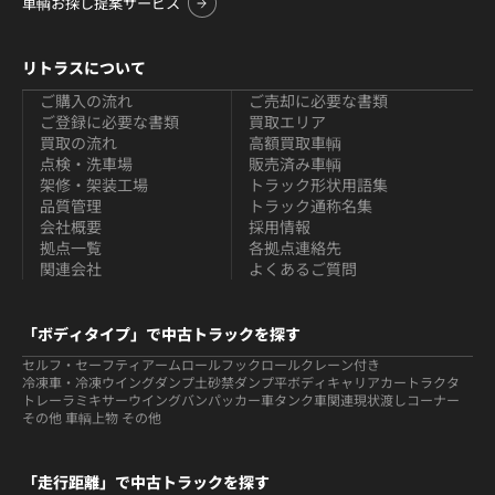
車輌お探し提案サービス
リトラスについて
ご購入の流れ
ご売却に必要な書類
ご登録に必要な書類
買取エリア
買取の流れ
高額買取車輌
点検・洗車場
販売済み車輌
架修・架装工場
トラック形状用語集
品質管理
トラック通称名集
会社概要
採用情報
拠点一覧
各拠点連絡先
関連会社
よくあるご質問
「ボディタイプ」で中古トラックを探す
セルフ・セーフティ
アームロールフックロール
クレーン付き
冷凍車・冷凍ウイング
ダンプ
土砂禁ダンプ
平ボディ
キャリアカー
トラクタ
トレーラ
ミキサー
ウイング
バン
パッカー車
タンク車関連
現状渡しコーナー
その他 車輌
上物 その他
「走行距離」で中古トラックを探す