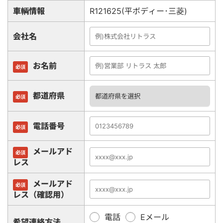
車輌情報
R121625(平ボディー･三菱)
会社名
お名前
必須
都道府県
必須
電話番号
必須
メールアド
必須
レス
メールアド
必須
レス（確認用）
電話
Eメール
希望連絡方法