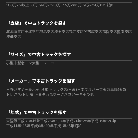
100万km以上
50万-99万km
10万-49万km
1万-9万km
1万km未満
「支店」で中古トラックを探す
北海道支店
東北支店
群馬支店
埼玉支店
福井支店
名古屋支店
福岡支店
熊本支店
沖縄支店
「サイズ」で中古トラックを探す
小型
中型
増トン
大型
トレーラ
「メーカー」で中古トラックを探す
日野
いすゞ
三菱ふそう
UDトラックス(日産)
日本フルハーフ
東邦車輛(東急)
トレクス(トレモ)
トヨタ
浜名ワークス
ユソーキ
その他
「年式」で中古トラックを探す
未登録
平成31年以降
平成26年-30年
平成21年-25年
平成16年-20年
平成11年-15年
平成6年-10年
平成1年-5年
昭和