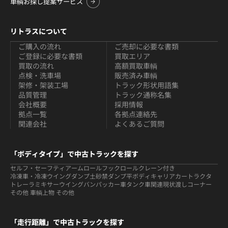
車輌お探し提案サービス
リトラスについて
ご購入の流れ
ご売却に必要な書類
ご登録に必要な書類
買取エリア
買取の流れ
高額買取車輌
点検・洗車場
販売済み車輌
架修・架装工場
トラック形状用語集
品質管理
トラック通称名集
会社概要
採用情報
拠点一覧
各拠点連絡先
関連会社
よくあるご質問
「ボディタイプ」で中古トラックを探す
セルフ・セーフティ
アームロールフックロール
クレーン付き
冷凍車・冷凍ウイング
ダンプ
土砂禁ダンプ
平ボディ
キャリアカー
トラクタ
トレーラ
ミキサー
ウイング
バン
パッカー車
タンク車関連
現状渡しコーナー
その他 車輌
上物 その他
「走行距離」で中古トラックを探す