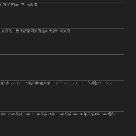
m
1万-9万km
1万km未満
井支店
名古屋支店
福岡支店
熊本支店
沖縄支店
)
日本フルハーフ
東邦車輛(東急)
トレクス(トレモ)
トヨタ
浜名ワークス
1年-25年
平成16年-20年
平成11年-15年
平成6年-10年
平成1年-5年
昭和