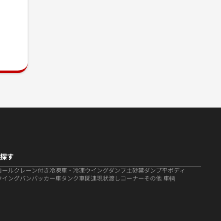
探す
ロール
クレーン付き
冷凍車・冷凍ウイング
ダンプ
土砂禁ダンプ
平ボディ
ウイング
バン
パッカー車
タンク車関連
現状渡しコーナー
その他 車輌