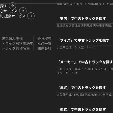
100万km以上
50万-99万km
10万-49万k
探す
心サービス
探し提案サービス
「支店」で中古トラックを探す
北海道支店
東北支店
群馬支店
埼玉支店
福
販売済み車輌
会社概要
「サイズ」で中古トラックを探す
トラック形状用語集
拠点一覧
小型
中型
増トン
大型
トレーラ
トラック通称名集
関連会社
「メーカー」で中古トラックを探す
日野
いすゞ
三菱ふそう
UDトラックス(日産
ユソーキ
その他
「年式」で中古トラックを探す
未登録
平成31年以降
平成26年-30年
平成2
「型式」で中古トラックを探す