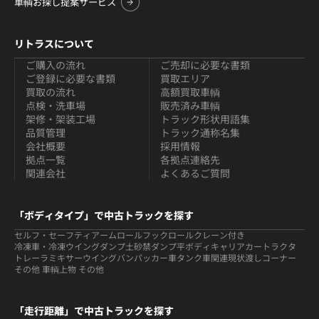
車輌お探し提案サービス
リトラスについて
ご購入の流れ
ご売却に必要な書類
ご登録に必要な書類
買取エリア
買取の流れ
高額買取車輌
点検・洗車場
販売済み車輌
架修・架装工場
トラック形状用語集
品質管理
トラック通称名集
会社概要
採用情報
拠点一覧
各拠点連絡先
関連会社
よくあるご質問
「ボディタイプ」で中古トラックを探す
セルフ・セーフティ
アームロールフックロール
クレーン付き
冷凍車・冷凍ウイング
ダンプ
土砂禁ダンプ
平ボディ
キャリアカー
トラクタ
トレーラ
ミキサー
ウイング
バン
パッカー車
タンク車関連
現状渡しコーナー
その他 車輌
上物 その他
「走行距離」で中古トラックを探す