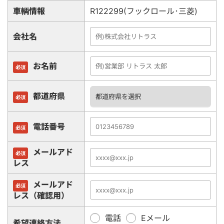
車輌情報
R122299(フックロール･三菱)
会社名
お名前
必須
都道府県
必須
電話番号
必須
メールアド
必須
レス
メールアド
必須
レス（確認用）
電話
Eメール
希望連絡方法