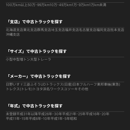
100万km以上
50万-99万km
10万-49万km
1万-9万km
1万km未満
「支店」で中古トラックを探す
北海道支店
東北支店
群馬支店
埼玉支店
福井支店
名古屋支店
福岡支店
熊本支店
沖縄支店
「サイズ」で中古トラックを探す
小型
中型
増トン
大型
トレーラ
「メーカー」で中古トラックを探す
日野
いすゞ
三菱ふそう
UDトラックス(日産)
日本フルハーフ
東邦車輛(東急)
トレクス(トレモ)
トヨタ
浜名ワークス
ユソーキ
その他
「年式」で中古トラックを探す
未登録
平成31年以降
平成26年-30年
平成21年-25年
平成16年-20年
平成11年-15年
平成6年-10年
平成1年-5年
昭和