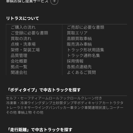
車輌お探し提案サービス
リトラスについて
ご購入の流れ
ご売却に必要な書類
ご登録に必要な書類
買取エリア
買取の流れ
高額買取車輌
点検・洗車場
販売済み車輌
架修・架装工場
トラック形状用語集
品質管理
トラック通称名集
会社概要
採用情報
拠点一覧
各拠点連絡先
関連会社
よくあるご質問
「ボディタイプ」で中古トラックを探す
セルフ・セーフティ
アームロールフックロール
クレーン付き
冷凍車・冷凍ウイング
ダンプ
土砂禁ダンプ
平ボディ
キャリアカー
トラクタ
トレーラ
ミキサー
ウイング
バン
パッカー車
タンク車関連
現状渡しコーナー
その他 車輌
上物 その他
「走行距離」で中古トラックを探す