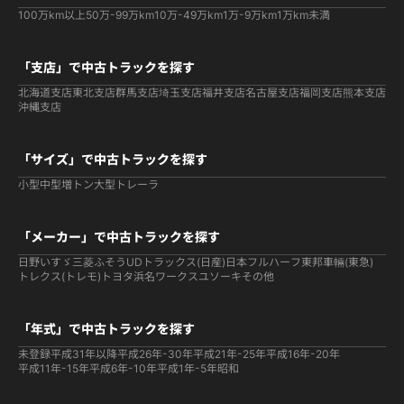
100万km以上
50万-99万km
10万-49万km
1万-9万km
1万km未満
「支店」で中古トラックを探す
北海道支店
東北支店
群馬支店
埼玉支店
福井支店
名古屋支店
福岡支店
熊本支店
沖縄支店
「サイズ」で中古トラックを探す
小型
中型
増トン
大型
トレーラ
「メーカー」で中古トラックを探す
日野
いすゞ
三菱ふそう
UDトラックス(日産)
日本フルハーフ
東邦車輛(東急)
トレクス(トレモ)
トヨタ
浜名ワークス
ユソーキ
その他
「年式」で中古トラックを探す
未登録
平成31年以降
平成26年-30年
平成21年-25年
平成16年-20年
平成11年-15年
平成6年-10年
平成1年-5年
昭和