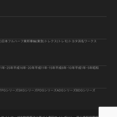
)
日本フルハーフ
東邦車輛(東急)
トレクス(トレモ)
トヨタ
浜名ワークス
1年-25年
平成16年-20年
平成11年-15年
平成6年-10年
平成1年-5年
昭和
TPGシリーズ
SKGシリーズ
PDGシリーズ
ADGシリーズ
BDGシリーズ