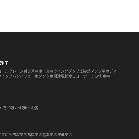
探す
ロール
クレーン付き
冷凍車・冷凍ウイング
ダンプ
土砂禁ダンプ
平ボディ
ウイング
バン
パッカー車
タンク車関連
現状渡しコーナー
その他 車輌
m
1万-9万km
1万km未満
井支店
名古屋支店
福岡支店
熊本支店
沖縄支店