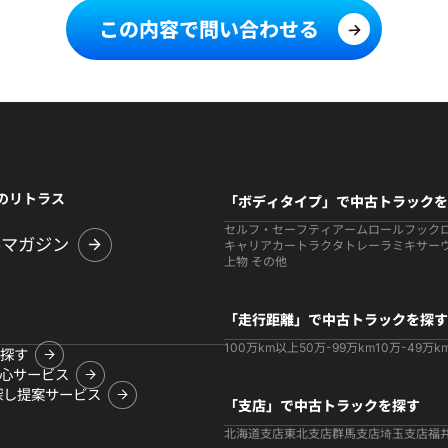
この内容で問い合わせる
のリトラス
「ボディタイプ」で中古トラックを
セルフ・セーフティ
アームロールフック
ルマガジン
キャリアカー
トラクタ
トレーラ
ミキサー
上物 その他
「走行距離」で中古トラックを探す
100万km以上
50万-99万km
10万-49万k
探す
心サービス
探し提案サービス
「支店」で中古トラックを探す
北海道支店
東北支店
群馬支店
埼玉支店
福