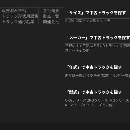
販売済み車輌
会社概要
「サイズ」で中古トラックを探す
トラック形状用語集
拠点一覧
小型
中型
増トン
大型
トレーラ
トラック通称名集
関連会社
「メーカー」で中古トラックを探す
日野
いすゞ
三菱ふそう
UDトラックス(日産
ユソーキ
その他
「年式」で中古トラックを探す
未登録
平成31年以降
平成26年-30年
平成2
「型式」で中古トラックを探す
QKGシリーズ
QPGシリーズ
TKGシリーズ
KLシリーズ
KKシリーズ
その他