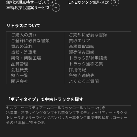
無料定期点検サービス
LINEカンタン無料査定
車輌お探し提案サービス
リトラスについて
ご購入の流れ
ご売却に必要な書類
ご登録に必要な書類
買取エリア
買取の流れ
高額買取車輌
点検・洗車場
販売済み車輌
架修・架装工場
トラック形状用語集
品質管理
トラック通称名集
会社概要
採用情報
拠点一覧
各拠点連絡先
関連会社
よくあるご質問
「ボディタイプ」で中古トラックを探す
セルフ・セーフティ
アームロールフックロール
クレーン付き
冷凍車・冷凍ウイング
ダンプ
土砂禁ダンプ
平ボディ
キャリアカー
トラクタ
トレーラ
ミキサー
ウイング
バン
パッカー車
タンク車関連
現状渡しコーナー
その他 車輌
上物 その他