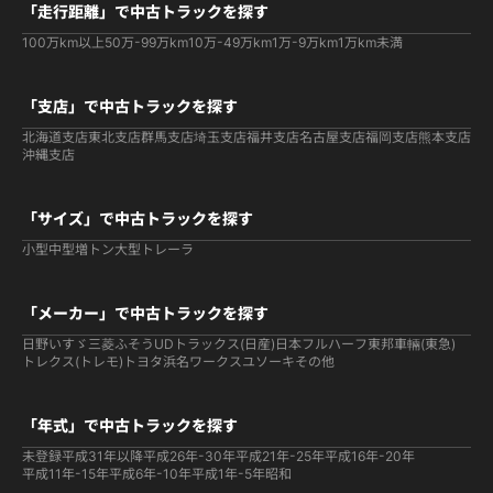
「走行距離」で中古トラックを探す
100万km以上
50万-99万km
10万-49万km
1万-9万km
1万km未満
「支店」で中古トラックを探す
北海道支店
東北支店
群馬支店
埼玉支店
福井支店
名古屋支店
福岡支店
熊本支店
沖縄支店
「サイズ」で中古トラックを探す
小型
中型
増トン
大型
トレーラ
「メーカー」で中古トラックを探す
日野
いすゞ
三菱ふそう
UDトラックス(日産)
日本フルハーフ
東邦車輛(東急)
トレクス(トレモ)
トヨタ
浜名ワークス
ユソーキ
その他
「年式」で中古トラックを探す
未登録
平成31年以降
平成26年-30年
平成21年-25年
平成16年-20年
平成11年-15年
平成6年-10年
平成1年-5年
昭和