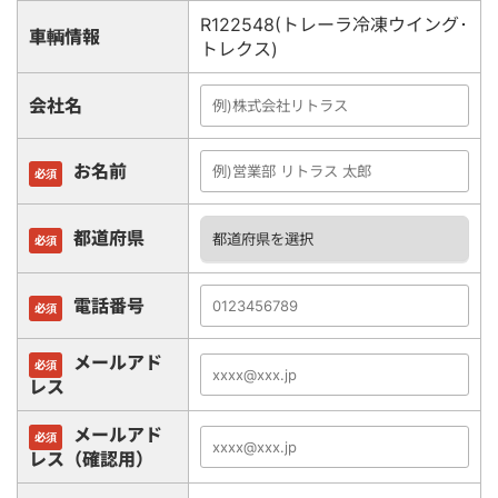
R122548(トレーラ冷凍ウイング･
車輌情報
トレクス)
会社名
お名前
必須
都道府県
必須
電話番号
必須
メールアド
必須
レス
メールアド
必須
レス（確認用）