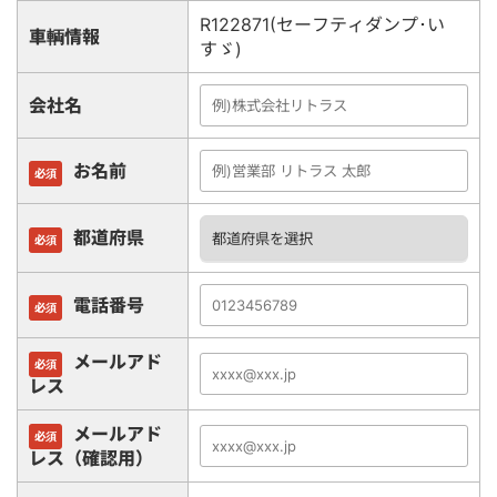
R122871(セーフティダンプ･い
車輌情報
すゞ)
会社名
お名前
必須
都道府県
必須
電話番号
必須
メールアド
必須
レス
メールアド
必須
レス（確認用）