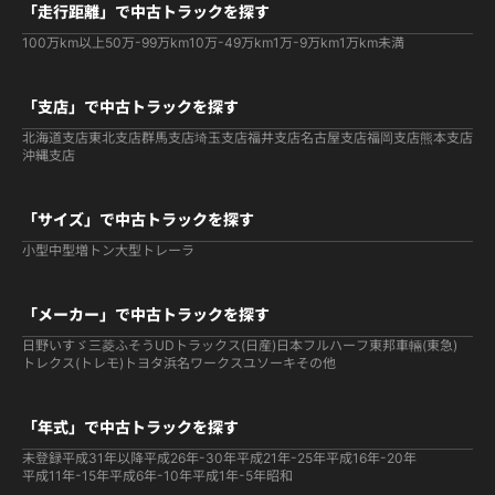
「走行距離」で中古トラックを探す
100万km以上
50万-99万km
10万-49万km
1万-9万km
1万km未満
「支店」で中古トラックを探す
北海道支店
東北支店
群馬支店
埼玉支店
福井支店
名古屋支店
福岡支店
熊本支店
沖縄支店
「サイズ」で中古トラックを探す
小型
中型
増トン
大型
トレーラ
「メーカー」で中古トラックを探す
日野
いすゞ
三菱ふそう
UDトラックス(日産)
日本フルハーフ
東邦車輛(東急)
トレクス(トレモ)
トヨタ
浜名ワークス
ユソーキ
その他
「年式」で中古トラックを探す
未登録
平成31年以降
平成26年-30年
平成21年-25年
平成16年-20年
平成11年-15年
平成6年-10年
平成1年-5年
昭和