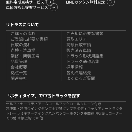
無料定期点検サービス
LINEカンタン無料査定
車輌お探し提案サービス
リトラスについて
ご購入の流れ
ご売却に必要な書類
ご登録に必要な書類
買取エリア
買取の流れ
高額買取車輌
点検・洗車場
販売済み車輌
架修・架装工場
トラック形状用語集
品質管理
トラック通称名集
会社概要
採用情報
拠点一覧
各拠点連絡先
関連会社
よくあるご質問
「ボディタイプ」で中古トラックを探す
セルフ・セーフティ
アームロールフックロール
クレーン付き
冷凍車・冷凍ウイング
ダンプ
土砂禁ダンプ
平ボディ
キャリアカー
トラクタ
トレーラ
ミキサー
ウイング
バン
パッカー車
タンク車関連
現状渡しコーナー
その他 車輌
上物 その他