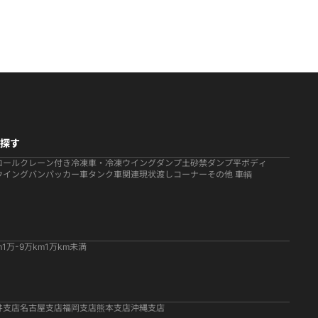
探す
ロール
クレーン付き
冷凍車・冷凍ウイング
ダンプ
土砂禁ダンプ
平ボディ
ウイング
バン
パッカー車
タンク車関連
現状渡しコーナー
その他 車輌
m
1万-9万km
1万km未満
井支店
名古屋支店
福岡支店
熊本支店
沖縄支店