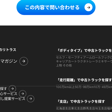
この内容で問い合わせる
のリトラス
「ボディタイプ」で中古トラックを
セルフ・セーフティ
アームロールフック
ルマガジン
キャリアカー
トラクタ
トレーラ
ミキサー
上物 その他
「走行距離」で中古トラックを探す
100万km以上
50万-99万km
10万-49万k
探す
心サービス
探し提案サービス
「支店」で中古トラックを探す
北海道支店
東北支店
群馬支店
埼玉支店
福