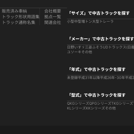
販売済み車輌
会社概要
「サイズ」で中古トラックを探す
トラック形状用語集
拠点一覧
小型
中型
増トン
大型
トレーラ
トラック通称名集
関連会社
「メーカー」で中古トラックを探す
日野
いすゞ
三菱ふそう
UDトラックス(日産
ユソーキ
その他
「年式」で中古トラックを探す
未登録
平成31年以降
平成26年-30年
平成2
「型式」で中古トラックを探す
QKGシリーズ
QPGシリーズ
TKGシリーズ
KLシリーズ
KKシリーズ
その他