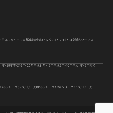
)
日本フルハーフ
東邦車輛(東急)
トレクス(トレモ)
トヨタ
浜名ワークス
1年-25年
平成16年-20年
平成11年-15年
平成6年-10年
平成1年-5年
昭和
TPGシリーズ
SKGシリーズ
PDGシリーズ
ADGシリーズ
BDGシリーズ