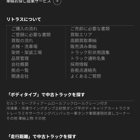
車輌お探し提案サービス
リトラスについて
ご購入の流れ
ご売却に必要な書類
ご登録に必要な書類
買取エリア
買取の流れ
高額買取車輌
点検・洗車場
販売済み車輌
架修・架装工場
トラック形状用語集
品質管理
トラック通称名集
会社概要
採用情報
拠点一覧
各拠点連絡先
関連会社
よくあるご質問
「ボディタイプ」で中古トラックを探す
セルフ・セーフティ
アームロールフックロール
クレーン付き
冷凍車・冷凍ウイング
ダンプ
土砂禁ダンプ
平ボディ
キャリアカー
トラクタ
トレーラ
ミキサー
ウイング
バン
パッカー車
タンク車関連
現状渡しコーナー
その他 車輌
上物 その他
「走行距離」で中古トラックを探す