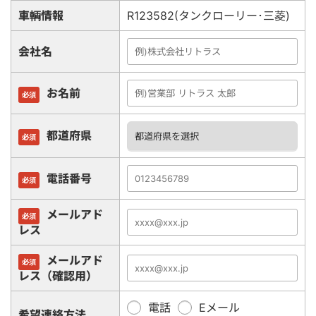
車輌情報
R123582(タンクローリー･三菱)
会社名
お名前
必須
都道府県
必須
電話番号
必須
メールアド
必須
レス
メールアド
必須
レス（確認用）
電話
Eメール
希望連絡方法