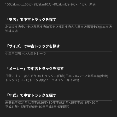
100万km以上
50万-99万km
10万-49万km
1万-9万km
1万km未満
「支店」で中古トラックを探す
北海道支店
東北支店
群馬支店
埼玉支店
福井支店
名古屋支店
福岡支店
熊本支店
沖縄支店
「サイズ」で中古トラックを探す
小型
中型
増トン
大型
トレーラ
「メーカー」で中古トラックを探す
日野
いすゞ
三菱ふそう
UDトラックス(日産)
日本フルハーフ
東邦車輛(東急)
トレクス(トレモ)
トヨタ
浜名ワークス
ユソーキ
その他
「年式」で中古トラックを探す
未登録
平成31年以降
平成26年-30年
平成21年-25年
平成16年-20年
平成11年-15年
平成6年-10年
平成1年-5年
昭和