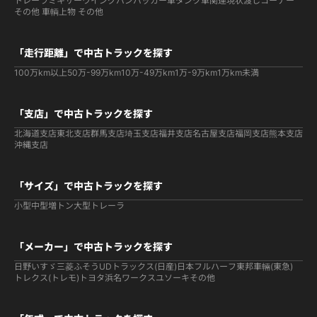
トレーラ
ミキサー
ウイング
バン
パッカー車
タンク車関連
現状渡しコーナー
その他 車輌
上物 その他
「走行距離」で中古トラックを探す
100万km以上
50万-99万km
10万-49万km
1万-9万km
1万km未満
「支店」で中古トラックを探す
北海道支店
東北支店
群馬支店
埼玉支店
福井支店
名古屋支店
福岡支店
熊本支店
沖縄支店
「サイズ」で中古トラックを探す
小型
中型
増トン
大型
トレーラ
「メーカー」で中古トラックを探す
日野
いすゞ
三菱ふそう
UDトラックス(日産)
日本フルハーフ
東邦車輛(東急)
トレクス(トレモ)
トヨタ
浜名ワークス
ユソーキ
その他