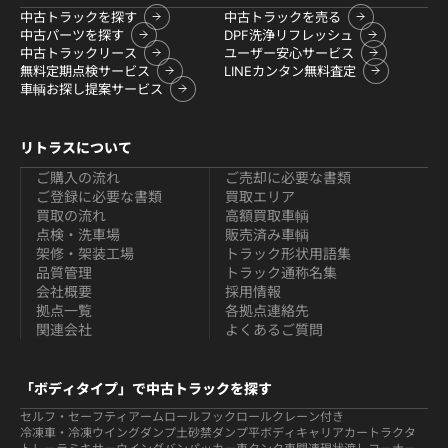
中古トラックを探す
中古トラックを売る
中古パーツを探す
DPF洗浄リフレッシュ
中古トラックリース
ユーザー安心サービス
無料定期点検サービス
LINEカンタン無料査定
車輌お探し提案サービス
リトラスについて
ご購入の流れ
ご売却に必要な書類
ご登録に必要な書類
買取エリア
買取の流れ
高額買取車輌
点検・洗車場
販売済み車輌
架修・架装工場
トラック形状用語集
品質管理
トラック通称名集
会社概要
採用情報
拠点一覧
各拠点連絡先
関連会社
よくあるご質問
「ボディタイプ」で中古トラックを探す
セルフ・セーフティ
アームロールフックロール
クレーン付き
冷凍車・冷凍ウイング
ダンプ
土砂禁ダンプ
平ボディ
キャリアカー
トラクタ