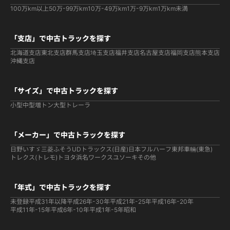
100万km以上
50万-99万km
10万-49万km
1万-9万km
1万km未満
「支店」で中古トラックを探す
北海道支店
東北支店
群馬支店
埼玉支店
福井支店
名古屋支店
福岡支店
熊本支店
沖縄支店
「サイズ」で中古トラックを探す
小型
中型
増トン
大型
トレーラ
「メーカー」で中古トラックを探す
日野
いすゞ
三菱ふそう
UDトラックス(日産)
日本フルハーフ
東邦車輛(東急)
トレクス(トレモ)
トヨタ
浜名ワークス
ユソーキ
その他
「年式」で中古トラックを探す
未登録
平成31年以降
平成26年-30年
平成21年-25年
平成16年-20年
平成11年-15年
平成6年-10年
平成1年-5年
昭和