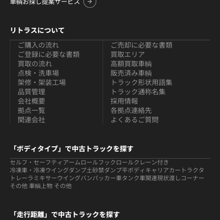
車輌お探し提案サービス
リトラスについて
ご購入の流れ
ご売却に必要な書類
ご登録に必要な書類
買取エリア
買取の流れ
高額買取車輌
点検・洗車場
販売済み車輌
架修・架装工場
トラック形状用語集
品質管理
トラック通称名集
会社概要
採用情報
拠点一覧
各拠点連絡先
関連会社
よくあるご質問
「ボディタイプ」で中古トラックを探す
セルフ・セーフティ
アームロールフックロール
クレーン付き
冷凍車・冷凍ウイング
ダンプ
土砂禁ダンプ
平ボディ
キャリアカー
トラクタ
トレーラ
ミキサー
ウイング
バン
パッカー車
タンク車関連
現状渡しコーナー
その他 車輌
上物 その他
「走行距離」で中古トラックを探す