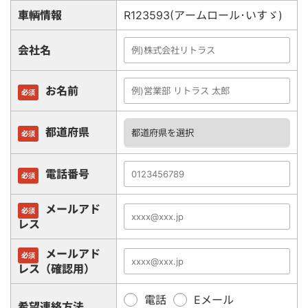
車輌情報
R123593(アームロール･いすゞ)
会社名
お名前
必須
都道府県
必須
電話番号
必須
メールアド
必須
レス
メールアド
必須
レス（確認用）
電話
Eメール
希望連絡方法