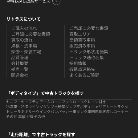
車輌お探し提案サービス
リトラスについて
ご購入の流れ
ご売却に必要な書類
ご登録に必要な書類
買取エリア
買取の流れ
高額買取車輌
点検・洗車場
販売済み車輌
架修・架装工場
トラック形状用語集
品質管理
トラック通称名集
会社概要
採用情報
拠点一覧
各拠点連絡先
関連会社
よくあるご質問
「ボディタイプ」で中古トラックを探す
セルフ・セーフティ
アームロールフックロール
クレーン付き
冷凍車・冷凍ウイング
ダンプ
土砂禁ダンプ
平ボディ
キャリアカー
トラクタ
トレーラ
ミキサー
ウイング
バン
パッカー車
タンク車関連
現状渡しコーナー
その他 車輌
上物 その他
「走行距離」で中古トラックを探す