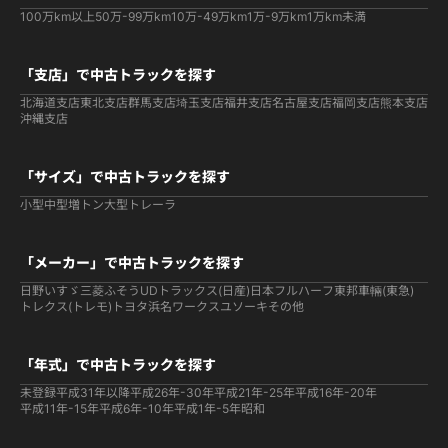
100万km以上
50万-99万km
10万-49万km
1万-9万km
1万km未満
「支店」で中古トラックを探す
北海道支店
東北支店
群馬支店
埼玉支店
福井支店
名古屋支店
福岡支店
熊本支店
沖縄支店
「サイズ」で中古トラックを探す
小型
中型
増トン
大型
トレーラ
「メーカー」で中古トラックを探す
日野
いすゞ
三菱ふそう
UDトラックス(日産)
日本フルハーフ
東邦車輛(東急)
トレクス(トレモ)
トヨタ
浜名ワークス
ユソーキ
その他
「年式」で中古トラックを探す
未登録
平成31年以降
平成26年-30年
平成21年-25年
平成16年-20年
平成11年-15年
平成6年-10年
平成1年-5年
昭和