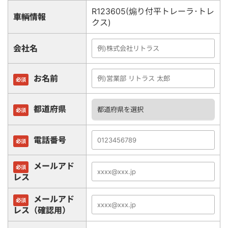
R123605(煽り付平トレーラ･トレ
車輌情報
クス)
会社名
お名前
必須
都道府県
必須
電話番号
必須
メールアド
必須
レス
メールアド
必須
レス（確認用）