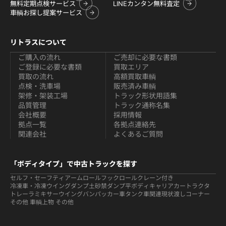
無料定期点検サービス
LINEカンタン無料査定
車輌お探し提案サービス
リトラスについて
ご購入の流れ
ご売却に必要な書類
ご登録に必要な書類
買取エリア
買取の流れ
高額買取車輌
点検・洗車場
販売済み車輌
架修・架装工場
トラック形状用語集
品質管理
トラック通称名集
会社概要
採用情報
拠点一覧
各拠点連絡先
関連会社
よくあるご質問
「ボディタイプ」で中古トラックを探す
セルフ・セーフティ
アームロールフックロール
クレーン付き
冷凍車・冷凍ウイング
ダンプ
土砂禁ダンプ
平ボディ
キャリアカー
トラクタ
トレーラ
ミキサー
ウイング
バン
パッカー車
タンク車関連
現状渡しコーナー
その他 車輌
上物 その他