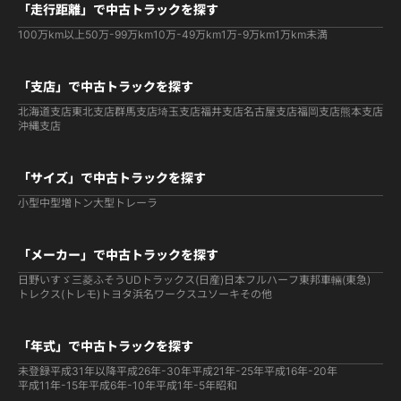
「走行距離」で中古トラックを探す
100万km以上
50万-99万km
10万-49万km
1万-9万km
1万km未満
「支店」で中古トラックを探す
北海道支店
東北支店
群馬支店
埼玉支店
福井支店
名古屋支店
福岡支店
熊本支店
沖縄支店
「サイズ」で中古トラックを探す
小型
中型
増トン
大型
トレーラ
「メーカー」で中古トラックを探す
日野
いすゞ
三菱ふそう
UDトラックス(日産)
日本フルハーフ
東邦車輛(東急)
トレクス(トレモ)
トヨタ
浜名ワークス
ユソーキ
その他
「年式」で中古トラックを探す
未登録
平成31年以降
平成26年-30年
平成21年-25年
平成16年-20年
平成11年-15年
平成6年-10年
平成1年-5年
昭和