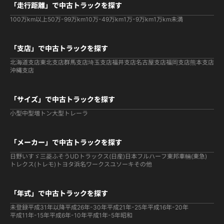
「走行距離」で中古トラックを探す
100万km以上
50万-99万km
10万-49万km
1万-9万km
1万km未満
「支店」で中古トラックを探す
北海道支店
東北支店
群馬支店
埼玉支店
福井支店
名古屋支店
福岡支店
熊本支店
沖縄支店
「サイズ」で中古トラックを探す
小型
中型
増トン
大型
トレーラ
「メーカー」で中古トラックを探す
日野
いすゞ
三菱ふそう
UDトラックス(日産)
日本フルハーフ
東邦車輛(東急)
トレクス(トレモ)
トヨタ
浜名ワークス
ユソーキ
その他
「年式」で中古トラックを探す
未登録
平成31年以降
平成26年-30年
平成21年-25年
平成16年-20年
平成11年-15年
平成6年-10年
平成1年-5年
昭和