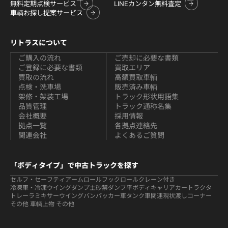
無料定期点検サービス
LINEカンタン無料査定
車輌お探し提案サービス
リトラスについて
ご購入の流れ
ご売却に必要な書類
ご登録に必要な書類
買取エリア
買取の流れ
高額買取車輌
点検・洗車場
販売済み車輌
架修・架装工場
トラック形状用語集
品質管理
トラック通称名集
会社概要
採用情報
拠点一覧
各拠点連絡先
関連会社
よくあるご質問
「ボディタイプ」で中古トラックを探す
セルフ・セーフティ
アームロールフックロール
クレーン付き
冷凍車・冷凍ウイング
ダンプ
土砂禁ダンプ
平ボディ
キャリアカー
トラクタ
トレーラ
ミキサー
ウイング
バン
パッカー車
タンク車関連
現状渡しコーナー
その他 車輌
上物 その他