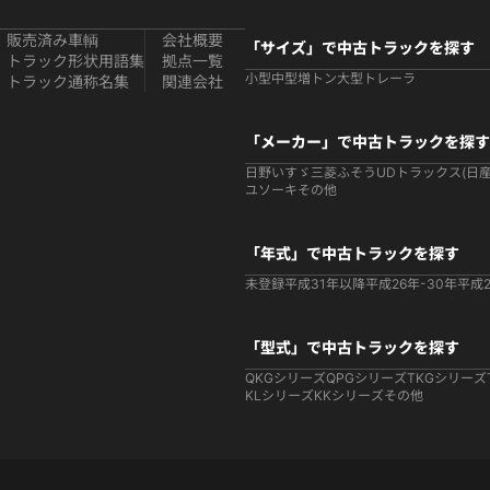
販売済み車輌
会社概要
「サイズ」で中古トラックを探す
トラック形状用語集
拠点一覧
小型
中型
増トン
大型
トレーラ
トラック通称名集
関連会社
「メーカー」で中古トラックを探す
日野
いすゞ
三菱ふそう
UDトラックス(日産
ユソーキ
その他
「年式」で中古トラックを探す
未登録
平成31年以降
平成26年-30年
平成2
「型式」で中古トラックを探す
QKGシリーズ
QPGシリーズ
TKGシリーズ
KLシリーズ
KKシリーズ
その他