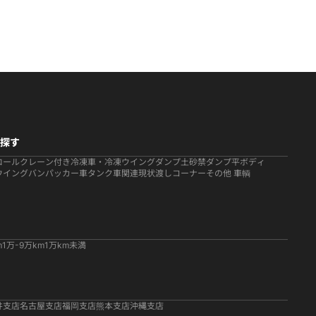
探す
ロール
クレーン付き
冷凍車・冷凍ウイング
ダンプ
土砂禁ダンプ
平ボディ
ウイング
バン
パッカー車
タンク車関連
現状渡しコーナー
その他 車輌
m
1万-9万km
1万km未満
井支店
名古屋支店
福岡支店
熊本支店
沖縄支店