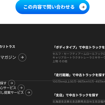
この内容で問い合わせる
のリトラス
「ボディタイプ」で中古トラックを
セルフ・セーフティ
アームロールフック
ルマガジン
キャリアカー
トラクタ
トレーラ
ミキサー
上物 その他
「走行距離」で中古トラックを探す
100万km以上
50万-99万km
10万-49万k
探す
心サービス
探し提案サービス
「支店」で中古トラックを探す
北海道支店
東北支店
群馬支店
埼玉支店
福