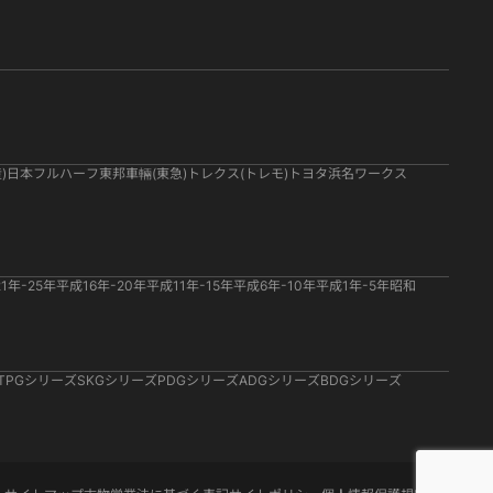
)
日本フルハーフ
東邦車輛(東急)
トレクス(トレモ)
トヨタ
浜名ワークス
1年-25年
平成16年-20年
平成11年-15年
平成6年-10年
平成1年-5年
昭和
TPGシリーズ
SKGシリーズ
PDGシリーズ
ADGシリーズ
BDGシリーズ