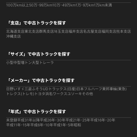
100万km以上
50万-99万km
10万-49万km
1万-9万km
1万km未満
「支店」で中古トラックを探す
北海道支店
東北支店
群馬支店
埼玉支店
福井支店
名古屋支店
福岡支店
熊本支店
沖縄支店
「サイズ」で中古トラックを探す
小型
中型
増トン
大型
トレーラ
「メーカー」で中古トラックを探す
日野
いすゞ
三菱ふそう
UDトラックス(日産)
日本フルハーフ
東邦車輛(東急)
トレクス(トレモ)
トヨタ
浜名ワークス
ユソーキ
その他
「年式」で中古トラックを探す
未登録
平成31年以降
平成26年-30年
平成21年-25年
平成16年-20年
平成11年-15年
平成6年-10年
平成1年-5年
昭和