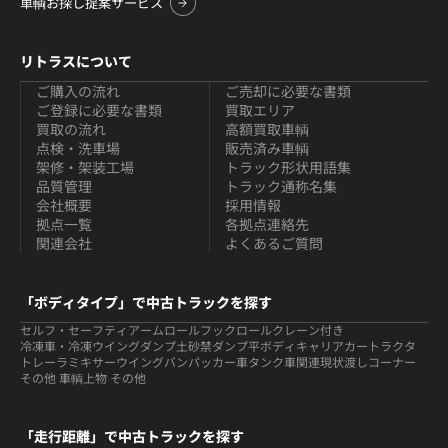
車輌お探し提案サービス
リトラスについて
ご購入の流れ
ご売却に必要な書類
ご登録に必要な書類
買取エリア
買取の流れ
高額買取車輌
点検・洗車場
販売済み車輌
架修・架装工場
トラック形状用語集
品質管理
トラック通称名集
会社概要
採用情報
拠点一覧
各拠点連絡先
関連会社
よくあるご質問
「ボディタイプ」で中古トラックを探す
セルフ・セーフティ
アームロールフックロール
クレーン付き
冷凍車・冷凍ウイング
ダンプ
土砂禁ダンプ
平ボディ
キャリアカー
トラクタ
トレーラ
ミキサー
ウイング
バン
パッカー車
タンク車関連
現状渡しコーナー
その他 車輌
上物 その他
「走行距離」で中古トラックを探す