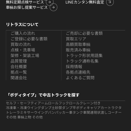
無料定期点検サービス
LINEカンタン無料査定
車輌お探し提案サービス
リトラスについて
ご購入の流れ
ご売却に必要な書類
ご登録に必要な書類
買取エリア
買取の流れ
高額買取車輌
点検・洗車場
販売済み車輌
架修・架装工場
トラック形状用語集
品質管理
トラック通称名集
会社概要
採用情報
拠点一覧
各拠点連絡先
関連会社
よくあるご質問
「ボディタイプ」で中古トラックを探す
セルフ・セーフティ
アームロールフックロール
クレーン付き
冷凍車・冷凍ウイング
ダンプ
土砂禁ダンプ
平ボディ
キャリアカー
トラクタ
トレーラ
ミキサー
ウイング
バン
パッカー車
タンク車関連
現状渡しコーナー
その他 車輌
上物 その他