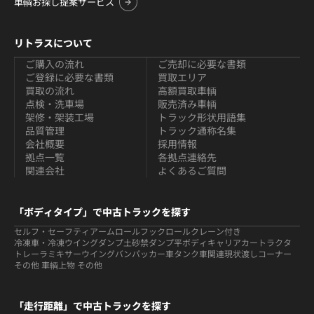
車輌お探し提案サービス
リトラスについて
ご購入の流れ
ご売却に必要な書類
ご登録に必要な書類
買取エリア
買取の流れ
高額買取車輌
点検・洗車場
販売済み車輌
架修・架装工場
トラック形状用語集
品質管理
トラック通称名集
会社概要
採用情報
拠点一覧
各拠点連絡先
関連会社
よくあるご質問
「ボディタイプ」で中古トラックを探す
セルフ・セーフティ
アームロールフックロール
クレーン付き
冷凍車・冷凍ウイング
ダンプ
土砂禁ダンプ
平ボディ
キャリアカー
トラクタ
トレーラ
ミキサー
ウイング
バン
パッカー車
タンク車関連
現状渡しコーナー
その他 車輌
上物 その他
「走行距離」で中古トラックを探す