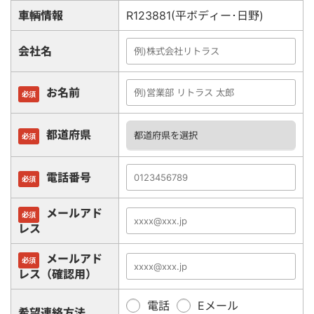
車輌情報
R123881(平ボディー･日野)
会社名
お名前
必須
都道府県
必須
電話番号
必須
メールアド
必須
レス
メールアド
必須
レス（確認用）
電話
Eメール
希望連絡方法