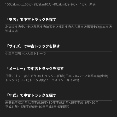
100万km以上
50万-99万km
10万-49万km
1万-9万km
1万km未満
「支店」で中古トラックを探す
北海道支店
東北支店
群馬支店
埼玉支店
福井支店
名古屋支店
福岡支店
熊本支店
沖縄支店
「サイズ」で中古トラックを探す
小型
中型
増トン
大型
トレーラ
「メーカー」で中古トラックを探す
日野
いすゞ
三菱ふそう
UDトラックス(日産)
日本フルハーフ
東邦車輛(東急)
トレクス(トレモ)
トヨタ
浜名ワークス
ユソーキ
その他
「年式」で中古トラックを探す
未登録
平成31年以降
平成26年-30年
平成21年-25年
平成16年-20年
平成11年-15年
平成6年-10年
平成1年-5年
昭和