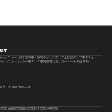
探す
ロール
クレーン付き
冷凍車・冷凍ウイング
ダンプ
土砂禁ダンプ
平ボディ
ウイング
バン
パッカー車
タンク車関連
現状渡しコーナー
その他 車輌
m
1万-9万km
1万km未満
井支店
名古屋支店
福岡支店
熊本支店
沖縄支店