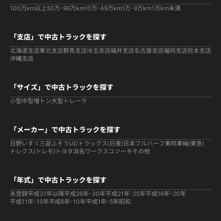
100万km以上
50万-99万km
10万-49万km
1万-9万km
1万km未満
「支店」で中古トラックを探す
北海道支店
東北支店
群馬支店
埼玉支店
福井支店
名古屋支店
福岡支店
熊本支店
沖縄支店
「サイズ」で中古トラックを探す
小型
中型
増トン
大型
トレーラ
「メーカー」で中古トラックを探す
日野
いすゞ
三菱ふそう
UDトラックス(日産)
日本フルハーフ
東邦車輛(東急)
トレクス(トレモ)
トヨタ
浜名ワークス
ユソーキ
その他
「年式」で中古トラックを探す
未登録
平成31年以降
平成26年-30年
平成21年-25年
平成16年-20年
平成11年-15年
平成6年-10年
平成1年-5年
昭和