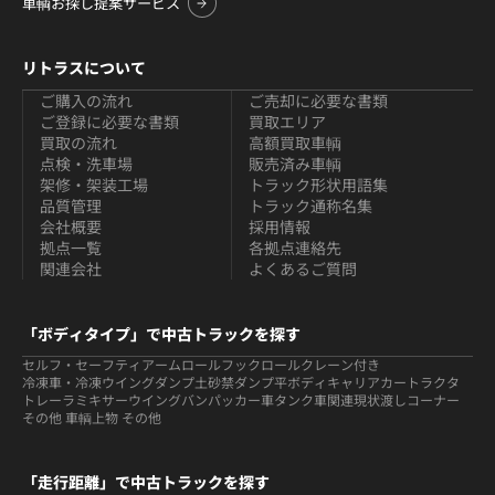
車輌お探し提案サービス
リトラスについて
ご購入の流れ
ご売却に必要な書類
ご登録に必要な書類
買取エリア
買取の流れ
高額買取車輌
点検・洗車場
販売済み車輌
架修・架装工場
トラック形状用語集
品質管理
トラック通称名集
会社概要
採用情報
拠点一覧
各拠点連絡先
関連会社
よくあるご質問
「ボディタイプ」で中古トラックを探す
セルフ・セーフティ
アームロールフックロール
クレーン付き
冷凍車・冷凍ウイング
ダンプ
土砂禁ダンプ
平ボディ
キャリアカー
トラクタ
トレーラ
ミキサー
ウイング
バン
パッカー車
タンク車関連
現状渡しコーナー
その他 車輌
上物 その他
「走行距離」で中古トラックを探す