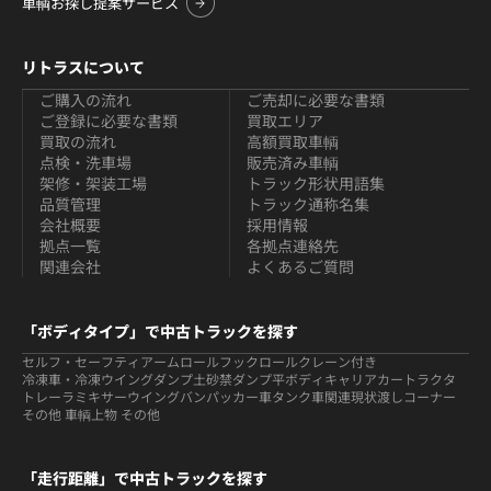
車輌お探し提案サービス
リトラスについて
ご購入の流れ
ご売却に必要な書類
ご登録に必要な書類
買取エリア
買取の流れ
高額買取車輌
点検・洗車場
販売済み車輌
架修・架装工場
トラック形状用語集
品質管理
トラック通称名集
会社概要
採用情報
拠点一覧
各拠点連絡先
関連会社
よくあるご質問
「ボディタイプ」で中古トラックを探す
セルフ・セーフティ
アームロールフックロール
クレーン付き
冷凍車・冷凍ウイング
ダンプ
土砂禁ダンプ
平ボディ
キャリアカー
トラクタ
トレーラ
ミキサー
ウイング
バン
パッカー車
タンク車関連
現状渡しコーナー
その他 車輌
上物 その他
「走行距離」で中古トラックを探す