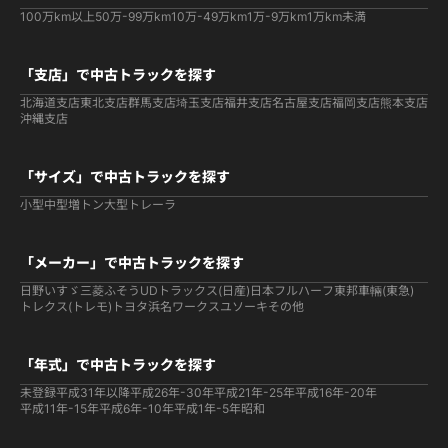
100万km以上
50万-99万km
10万-49万km
1万-9万km
1万km未満
「支店」で中古トラックを探す
北海道支店
東北支店
群馬支店
埼玉支店
福井支店
名古屋支店
福岡支店
熊本支店
沖縄支店
「サイズ」で中古トラックを探す
小型
中型
増トン
大型
トレーラ
「メーカー」で中古トラックを探す
日野
いすゞ
三菱ふそう
UDトラックス(日産)
日本フルハーフ
東邦車輛(東急)
トレクス(トレモ)
トヨタ
浜名ワークス
ユソーキ
その他
「年式」で中古トラックを探す
未登録
平成31年以降
平成26年-30年
平成21年-25年
平成16年-20年
平成11年-15年
平成6年-10年
平成1年-5年
昭和