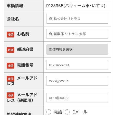
車輌情報
R123965(バキューム車･いすゞ)
会社名
お名前
必須
都道府県
必須
電話番号
必須
メールアド
必須
レス
メールアド
必須
レス（確認用）
電話
Eメール
希望連絡方法