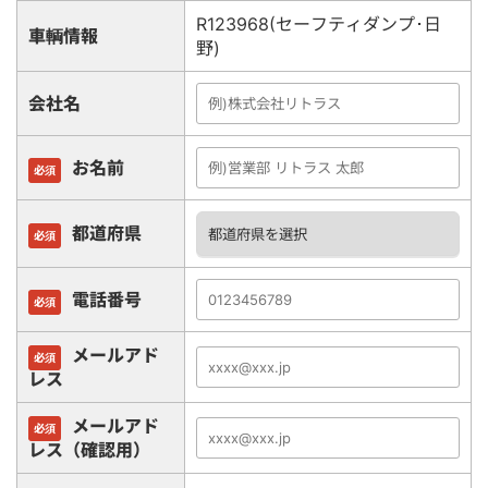
R123968(セーフティダンプ･日
車輌情報
野)
会社名
お名前
必須
都道府県
必須
電話番号
必須
メールアド
必須
レス
メールアド
必須
レス（確認用）