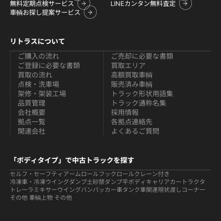
無料定期点検サービス
LINEカンタン無料査定
車輌お探し提案サービス
リトラスについて
ご購入の流れ
ご売却に必要な書類
ご登録に必要な書類
買取エリア
買取の流れ
高額買取車輌
点検・洗車場
販売済み車輌
架修・架装工場
トラック形状用語集
品質管理
トラック通称名集
会社概要
採用情報
拠点一覧
各拠点連絡先
関連会社
よくあるご質問
「ボディタイプ」で中古トラックを探す
セルフ・セーフティ
アームロールフックロール
クレーン付き
冷凍車・冷凍ウイング
ダンプ
土砂禁ダンプ
平ボディ
キャリアカー
トラクタ
トレーラ
ミキサー
ウイング
バン
パッカー車
タンク車関連
現状渡しコーナー
その他 車輌
上物 その他