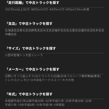
「走行距離」で中古トラックを探す
100万km以上
50万-99万km
10万-49万km
1万-9万km
1万km未満
「支店」で中古トラックを探す
北海道支店
東北支店
群馬支店
埼玉支店
福井支店
名古屋支店
福岡支店
熊本支店
沖縄支店
「サイズ」で中古トラックを探す
小型
中型
増トン
大型
トレーラ
「メーカー」で中古トラックを探す
日野
いすゞ
三菱ふそう
UDトラックス(日産)
日本フルハーフ
東邦車輛(東急)
トレクス(トレモ)
トヨタ
浜名ワークス
ユソーキ
その他
「年式」で中古トラックを探す
未登録
平成31年以降
平成26年-30年
平成21年-25年
平成16年-20年
平成11年-15年
平成6年-10年
平成1年-5年
昭和