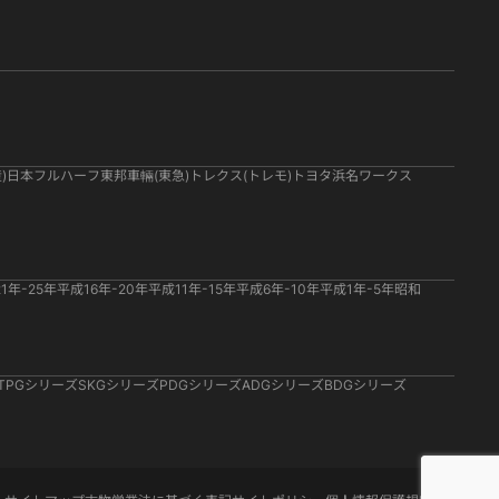
)
日本フルハーフ
東邦車輛(東急)
トレクス(トレモ)
トヨタ
浜名ワークス
1年-25年
平成16年-20年
平成11年-15年
平成6年-10年
平成1年-5年
昭和
TPGシリーズ
SKGシリーズ
PDGシリーズ
ADGシリーズ
BDGシリーズ