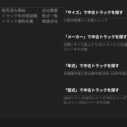
販売済み車輌
会社概要
「サイズ」で中古トラックを探す
トラック形状用語集
拠点一覧
小型
中型
増トン
大型
トレーラ
トラック通称名集
関連会社
「メーカー」で中古トラックを探す
日野
いすゞ
三菱ふそう
UDトラックス(日産
ユソーキ
その他
「年式」で中古トラックを探す
未登録
平成31年以降
平成26年-30年
平成2
「型式」で中古トラックを探す
QKGシリーズ
QPGシリーズ
TKGシリーズ
KLシリーズ
KKシリーズ
その他