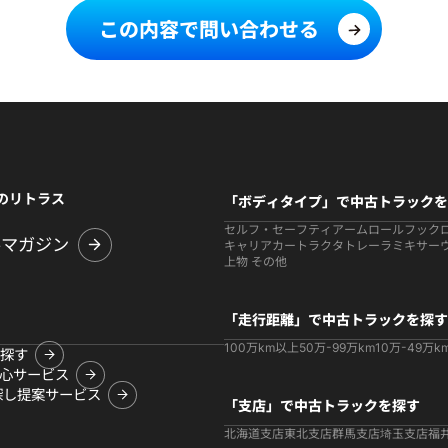
この内容で問い合わせる
のリトラス
「ボディタイプ」で中古トラックを
セルフ・セーフティ
アームロールフック
ルマガジン
キャリアカー
トラクタ
トレーラ
ミキサー
上物 その他
「走行距離」で中古トラックを探す
100万km以上
50万-99万km
10万-49万k
探す
心サービス
探し提案サービス
「支店」で中古トラックを探す
北海道支店
東北支店
群馬支店
埼玉支店
福