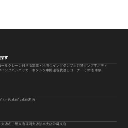
探す
ロール
クレーン付き
冷凍車・冷凍ウイング
ダンプ
土砂禁ダンプ
平ボディ
ウイング
バン
パッカー車
タンク車関連
現状渡しコーナー
その他 車輌
m
1万-9万km
1万km未満
井支店
名古屋支店
福岡支店
熊本支店
沖縄支店