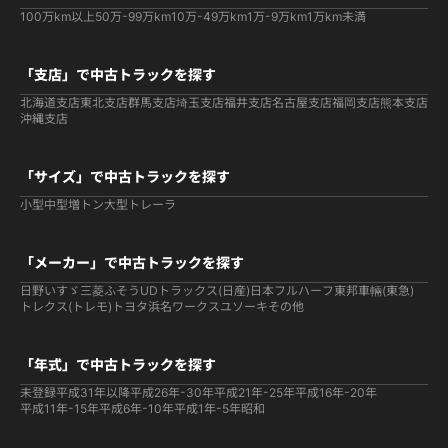
100万km以上
50万-99万km
10万-49万km
1万-9万km
1万km未満
「支店」で中古トラックを探す
北海道支店
東北支店
群馬支店
埼玉支店
福井支店
名古屋支店
福岡支店
熊本支店
沖縄支店
「サイズ」で中古トラックを探す
小型
中型
増トン
大型
トレーラ
「メーカー」で中古トラックを探す
日野
いすゞ
三菱ふそう
UDトラックス(日産)
日本フルハーフ
東邦車輛(東急)
トレクス(トレモ)
トヨタ
浜名ワークス
ユソーキ
その他
「年式」で中古トラックを探す
未登録
平成31年以降
平成26年-30年
平成21年-25年
平成16年-20年
平成11年-15年
平成6年-10年
平成1年-5年
昭和