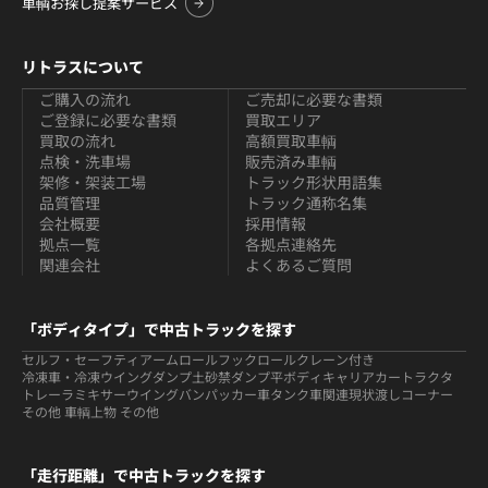
車輌お探し提案サービス
リトラスについて
ご購入の流れ
ご売却に必要な書類
ご登録に必要な書類
買取エリア
買取の流れ
高額買取車輌
点検・洗車場
販売済み車輌
架修・架装工場
トラック形状用語集
品質管理
トラック通称名集
会社概要
採用情報
拠点一覧
各拠点連絡先
関連会社
よくあるご質問
「ボディタイプ」で中古トラックを探す
セルフ・セーフティ
アームロールフックロール
クレーン付き
冷凍車・冷凍ウイング
ダンプ
土砂禁ダンプ
平ボディ
キャリアカー
トラクタ
トレーラ
ミキサー
ウイング
バン
パッカー車
タンク車関連
現状渡しコーナー
その他 車輌
上物 その他
「走行距離」で中古トラックを探す