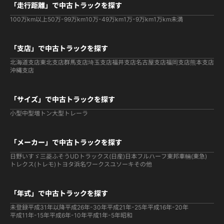
「走行距離」で中古トラックを探す
100万km以上
50万-99万km
10万-49万km
1万-9万km
1万km未満
「支店」で中古トラックを探す
北海道支店
東北支店
群馬支店
埼玉支店
福井支店
名古屋支店
福岡支店
熊本支店
沖縄支店
「サイズ」で中古トラックを探す
小型
中型
増トン
大型
トレーラ
「メーカー」で中古トラックを探す
日野
いすゞ
三菱ふそう
UDトラックス(日産)
日本フルハーフ
東邦車輛(東急)
トレクス(トレモ)
トヨタ
浜名ワークス
ユソーキ
その他
「年式」で中古トラックを探す
未登録
平成31年以降
平成26年-30年
平成21年-25年
平成16年-20年
平成11年-15年
平成6年-10年
平成1年-5年
昭和