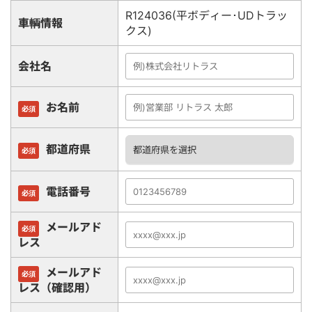
R124036(平ボディー･UDトラッ
車輌情報
クス)
会社名
お名前
必須
都道府県
必須
電話番号
必須
メールアド
必須
レス
メールアド
必須
レス（確認用）