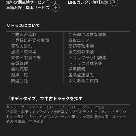
無料定期点検サービス
LINEカンタン無料査定
車輌お探し提案サービス
リトラスについて
ご購入の流れ
ご売却に必要な書類
ご登録に必要な書類
買取エリア
買取の流れ
高額買取車輌
点検・洗車場
販売済み車輌
架修・架装工場
トラック形状用語集
品質管理
トラック通称名集
会社概要
採用情報
拠点一覧
各拠点連絡先
関連会社
よくあるご質問
「ボディタイプ」で中古トラックを探す
セルフ・セーフティ
アームロールフックロール
クレーン付き
冷凍車・冷凍ウイング
ダンプ
土砂禁ダンプ
平ボディ
キャリアカー
トラクタ
トレーラ
ミキサー
ウイング
バン
パッカー車
タンク車関連
現状渡しコーナー
その他 車輌
上物 その他