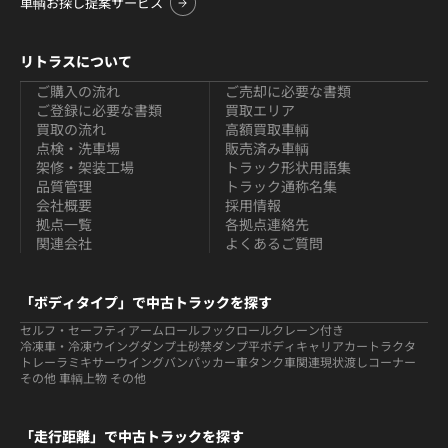
車輌お探し提案サービス
リトラスについて
ご購入の流れ
ご売却に必要な書類
ご登録に必要な書類
買取エリア
買取の流れ
高額買取車輌
点検・洗車場
販売済み車輌
架修・架装工場
トラック形状用語集
品質管理
トラック通称名集
会社概要
採用情報
拠点一覧
各拠点連絡先
関連会社
よくあるご質問
「ボディタイプ」で中古トラックを探す
セルフ・セーフティ
アームロールフックロール
クレーン付き
冷凍車・冷凍ウイング
ダンプ
土砂禁ダンプ
平ボディ
キャリアカー
トラクタ
トレーラ
ミキサー
ウイング
バン
パッカー車
タンク車関連
現状渡しコーナー
その他 車輌
上物 その他
「走行距離」で中古トラックを探す