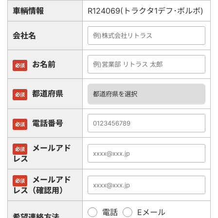
車輌情報
R124069(トラクタ1デフ･ボルボ)
会社名
お名前
必須
都道府県
必須
電話番号
必須
メールアド
必須
レス
メールアド
必須
レス（確認用）
電話
Eメール
希望連絡方法