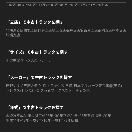
100万km以上
50万-99万km
10万-49万km
1万-9万km
1万km未満
「支店」で中古トラックを探す
北海道支店
東北支店
群馬支店
埼玉支店
福井支店
名古屋支店
福岡支店
熊本支店
沖縄支店
「サイズ」で中古トラックを探す
小型
中型
増トン
大型
トレーラ
「メーカー」で中古トラックを探す
日野
いすゞ
三菱ふそう
UDトラックス(日産)
日本フルハーフ
東邦車輛(東急)
トレクス(トレモ)
トヨタ
浜名ワークス
ユソーキ
その他
「年式」で中古トラックを探す
未登録
平成31年以降
平成26年-30年
平成21年-25年
平成16年-20年
平成11年-15年
平成6年-10年
平成1年-5年
昭和