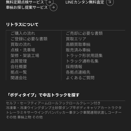
無料定期点検サービス
LINEカンタン無料査定
車輌お探し提案サービス
リトラスについて
ご購入の流れ
ご売却に必要な書類
ご登録に必要な書類
買取エリア
買取の流れ
高額買取車輌
点検・洗車場
販売済み車輌
架修・架装工場
トラック形状用語集
品質管理
トラック通称名集
会社概要
採用情報
拠点一覧
各拠点連絡先
関連会社
よくあるご質問
「ボディタイプ」で中古トラックを探す
セルフ・セーフティ
アームロールフックロール
クレーン付き
冷凍車・冷凍ウイング
ダンプ
土砂禁ダンプ
平ボディ
キャリアカー
トラクタ
トレーラ
ミキサー
ウイング
バン
パッカー車
タンク車関連
現状渡しコーナー
その他 車輌
上物 その他