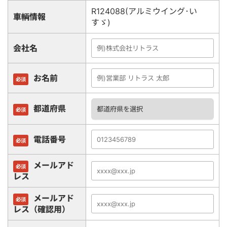
R124088(アルミウイング･い
車輌情報
すゞ)
会社名
お名前
必須
都道府県
必須
電話番号
必須
メールアド
必須
レス
メールアド
必須
レス（確認用）