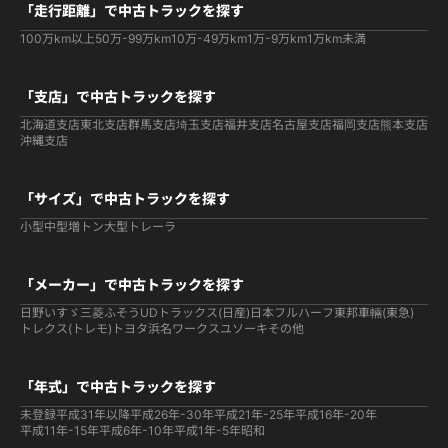
「走行距離」で中古トラックを探す
100万km以上
50万-99万km
10万-49万km
1万-9万km
1万km未満
「支店」で中古トラックを探す
北海道支店
東北支店
群馬支店
埼玉支店
福井支店
名古屋支店
福岡支店
熊本支店
沖縄支店
「サイズ」で中古トラックを探す
小型
中型
増トン
大型
トレーラ
「メーカー」で中古トラックを探す
日野
いすゞ
三菱ふそう
UDトラックス(日産)
日本フルハーフ
東邦車輛(東急)
トレクス(トレモ)
トヨタ
浜名ワークス
ユソーキ
その他
「年式」で中古トラックを探す
未登録
平成31年以降
平成26年-30年
平成21年-25年
平成16年-20年
平成11年-15年
平成6年-10年
平成1年-5年
昭和