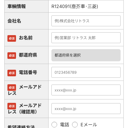
車輌情報
R124091(塵芥車･三菱)
会社名
お名前
必須
都道府県
必須
電話番号
必須
メールアド
必須
レス
メールアド
必須
レス（確認用）
電話
Eメール
希望連絡方法