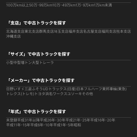
100万km以上
50万-99万km
10万-49万km
1万-9万km
1万km未満
「支店」で中古トラックを探す
北海道支店
東北支店
群馬支店
埼玉支店
福井支店
名古屋支店
福岡支店
熊本支店
沖縄支店
「サイズ」で中古トラックを探す
小型
中型
増トン
大型
トレーラ
「メーカー」で中古トラックを探す
日野
いすゞ
三菱ふそう
UDトラックス(日産)
日本フルハーフ
東邦車輛(東急)
トレクス(トレモ)
トヨタ
浜名ワークス
ユソーキ
その他
「年式」で中古トラックを探す
未登録
平成31年以降
平成26年-30年
平成21年-25年
平成16年-20年
平成11年-15年
平成6年-10年
平成1年-5年
昭和