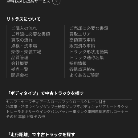
車輌お探し提案サービス
リトラスについて
ご購入の流れ
ご売却に必要な書類
ご登録に必要な書類
買取エリア
買取の流れ
高額買取車輌
点検・洗車場
販売済み車輌
架修・架装工場
トラック形状用語集
品質管理
トラック通称名集
会社概要
採用情報
拠点一覧
各拠点連絡先
関連会社
よくあるご質問
「ボディタイプ」で中古トラックを探す
セルフ・セーフティ
アームロールフックロール
クレーン付き
冷凍車・冷凍ウイング
ダンプ
土砂禁ダンプ
平ボディ
キャリアカー
トラクタ
トレーラ
ミキサー
ウイング
バン
パッカー車
タンク車関連
現状渡しコーナー
その他 車輌
上物 その他
「走行距離」で中古トラックを探す