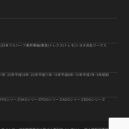
)
日本フルハーフ
東邦車輛(東急)
トレクス(トレモ)
トヨタ
浜名ワークス
1年-25年
平成16年-20年
平成11年-15年
平成6年-10年
平成1年-5年
昭和
TPGシリーズ
SKGシリーズ
PDGシリーズ
ADGシリーズ
BDGシリーズ