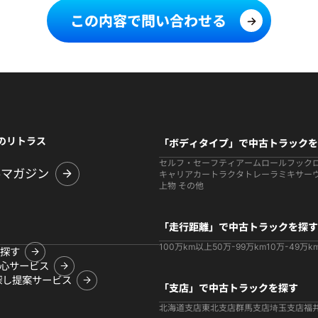
この内容で問い合わせる
のリトラス
「ボディタイプ」で中古トラックを
セルフ・セーフティ
アームロールフック
ルマガジン
キャリアカー
トラクタ
トレーラ
ミキサー
上物 その他
「走行距離」で中古トラックを探す
100万km以上
50万-99万km
10万-49万k
探す
心サービス
探し提案サービス
「支店」で中古トラックを探す
北海道支店
東北支店
群馬支店
埼玉支店
福