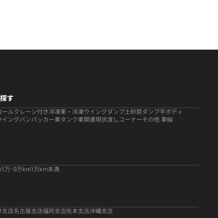
探す
ロール
クレーン付き
冷凍車・冷凍ウイング
ダンプ
土砂禁ダンプ
平ボディ
ウイング
バン
パッカー車
タンク車関連
現状渡しコーナー
その他 車輌
m
1万-9万km
1万km未満
井支店
名古屋支店
福岡支店
熊本支店
沖縄支店