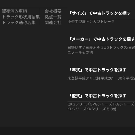
販売済み車輌
会社概要
「サイズ」で中古トラックを探す
トラック形状用語集
拠点一覧
小型
中型
増トン
大型
トレーラ
トラック通称名集
関連会社
「メーカー」で中古トラックを探す
日野
いすゞ
三菱ふそう
UDトラックス(日産
ユソーキ
その他
「年式」で中古トラックを探す
未登録
平成31年以降
平成26年-30年
平成2
「型式」で中古トラックを探す
QKGシリーズ
QPGシリーズ
TKGシリーズ
KLシリーズ
KKシリーズ
その他